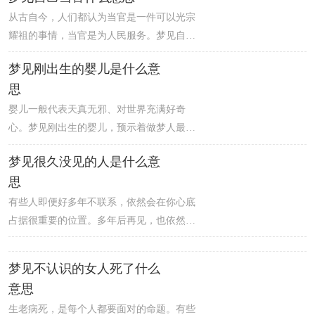
从古自今，人们都认为当官是一件可以光宗
理工作的时候遇见很多让你烦恼的事情，若
耀祖的事情，当官是为人民服务。梦见自己
是打算自己单打独斗，不佳的工作或者学业
当官，意味着做梦人最近的恋情走势良好，
成绩会让你的心情也变差，而且在恋情方
梦见刚出生的婴儿是什么意
如果做梦人是单身，则桃花运非常好，参加
面，做梦人的艳遇指数上升，较有可能被陌
思
聚会可得到更多机会；如果做梦人有对象，
生的异性吸引，或者遭遇异国情缘。
则两人之间相处愉快，而且会有一些小惊喜
婴儿一般代表天真无邪、对世界充满好奇
让彼此的感情更加亲密。准备考试的人梦见
心。梦见刚出生的婴儿，预示着做梦人最近
自己当官，意味着做梦人不能顺利如愿，不
将获取一时的成功，如果想获得长久的成
梦见很久没见的人是什么意
被录取。
功，还需要坚强持久的毅力，好好把握机
思
会。男人梦见刚出生的婴儿，意味着做梦人
近期终于摆脱烦心的工作，想与朋友聚聚，
有些人即便好多年不联系，依然会在你心底
容易犹豫不决，可能会错过好时机。
占据很重要的位置。多年后再见，也依然是
亲切的、熟悉的、温暖的感觉。梦见很久不
见的人，暗示着一种精神上的寻觅，梦者希
梦见不认识的女人死了什么
望找到心灵的归依。潜意识里，你渴望回到
意思
你以前熟悉的地方或者老朋友之中去，然
生老病死，是每个人都要面对的命题。有些
而，你也知道这是不可能的。