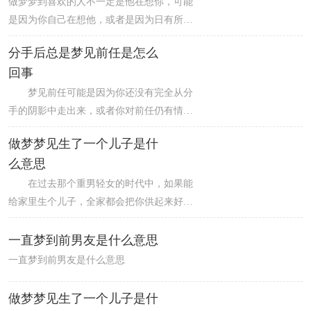
发生。4：表示你长久的单恋将会有结果。
做梦梦到喜欢的人不一定是他在想你，可能
5：会娶一位绰约多姿的姑娘为妻。
是因为你自己在想他，或者是因为日有所思
夜有所梦。因此，不能单纯地认为做梦梦到
分手后总是梦见前任是怎么
喜欢的人就代表对方在想你。
回事
梦见前任可能是因为你还没有完全从分
手的阴影中走出来，或者你对前任仍有情感
上的依恋。这种情况很正常，但是如果这种
做梦梦见生了一个儿子是什
情况持续时间过长，可能会影响你的生活和
么意思
情感健康。建议你多关注自己的情绪和生活
状况，尝试接受分手的现实，放下过去，向
在过去那个重男轻女的时代中，如果能
前看。
给家里生个儿子，全家都会把你供起来好好
保护着，基本上在家里就有地位了，这就是
所谓的母凭子贵。
一直梦到前男友是什么意思
一直梦到前男友是什么意思
做梦梦见生了一个儿子是什