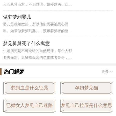
人会从容面对，不为恐惧，越挫越勇，活出
精彩灿烂的一生，而有的人一蹶不振，停滞
做梦梦到婴儿
不前。据统计，地球上每秒就有1.8人死亡,其
婴儿是很娇嫩的，所以他们需要被悉心照
中有认识的和不认识的。梦见不认识的女人
料。如果做梦梦到婴儿，预示着梦者的整体
死了，暗示梦者会有一些孤单无助的情绪。
运势还算不错，你在事业上会有好的机遇，
如果出现意外状况，只要保持稳定的心情，
梦见舅舅死了什么寓意
可考虑跳槽。而且你的恋爱运很好，容易邂
不受到周围人士的干扰即可。另外，也可能
生老病死是不可逆转的自然规律，每个人都
逅到真心相爱之人，但要节约开支，花钱不
暗示梦者体质有偏弱的倾向，精神消沉，容
要去面对。舅舅指母亲的弟弟或者哥哥，逢
能大手大脚，如果不为以后做打算，那可能
易出现胃口改变或胃部消化功能不佳。
年过节都会见面，联络感情。梦见舅舅死
会遭遇破财危机。
热门解梦
了，预示近期会有意想不到的幸运来临，之
更多>>
前随便应征的有奖征答，极有可能中奖，自
己可以周游世界，提前要有心理准备，避免
梦到血是什么征兆
孕妇梦见猫
到时慌张不知所措。
已婚女人梦见自己迷路
梦见自己拉屎是什么意思