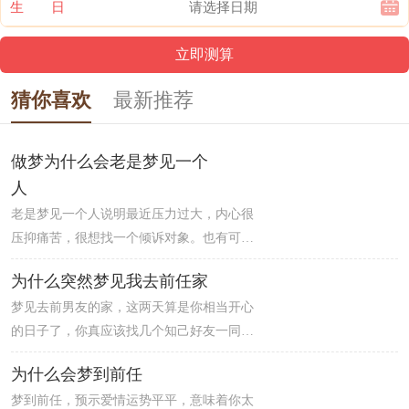
生 日
猜你喜欢
最新推荐
做梦为什么会老是梦见一个
人
老是梦见一个人说明最近压力过大，内心很
压抑痛苦，很想找一个倾诉对象。也有可能
是因为这个人在你的现实生活中占据了很大
为什么突然梦见我去前任家
的比例和篇幅，所以在你的潜意识里面，已
梦见去前男友的家，这两天算是你相当开心
经有了他的存在，无所不在。也是新的开始
的日子了，你真应该找几个知己好友一同出
的暗示。工作、恋爱上都可得到新的开始。
去玩玩的。另外，在职场上的你可能也会有
一直以来困扰的问题也可能得到解决，是个
为什么会梦到前任
着与上司/老师亲切沟通的样子。
好梦。
梦到前任，预示爱情运势平平，意味着你太