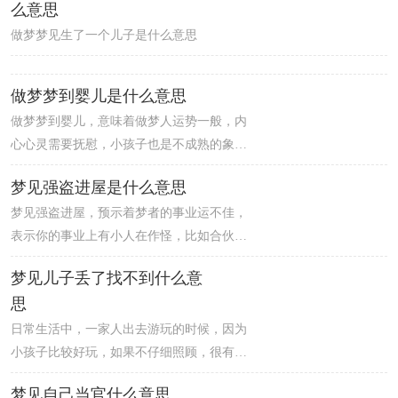
么意思
做梦梦见生了一个儿子是什么意思
做梦梦到婴儿是什么意思
做梦梦到婴儿，意味着做梦人运势一般，内
心心灵需要抚慰，小孩子也是不成熟的象
征，如果你目前正处于窘境，就应该回到原
梦见强盗进屋是什么意思
点去想清楚，或者要从头细细思量，才能把
梦见强盗进屋，预示着梦者的事业运不佳，
事情顺利解决。职员做梦梦到婴儿，意味着
表示你的事业上有小人在作怪，比如合伙人
财运走高，贵人运强，朋友会给你提供投资
产生邪念，使你的事业遭受损失，所以你一
资讯，或介绍你获得赚外快的机会。婴儿胖
梦见儿子丢了找不到什么意
定要多注意合作伙伴或团队成员最近的行
嘟嘟的，非常惹人喜爱，让人忍不住亲近。
思
为，否则将会破财。有些贼很大胆，趁着别
人家睡着的时候，用工具割开窗户，悄悄进
日常生活中，一家人出去游玩的时候，因为
去别人家，开始实施盗窃。其实天网恢恢疏
小孩子比较好玩，如果不仔细照顾，很有可
而不漏，在法治社会，法律是不会放过任何
能会走丢。梦见儿子丢了找不到，意味着做
梦见自己当官什么意思
一个犯罪之人的。
梦人这两天需要承担的任务很多，容易在处