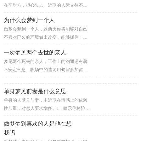
在乎对方，担心失去。近期的人际交往不太
顺利，无意间会发觉最信赖的朋友在背后说
为什么会梦到一个人
自己的闲话，会受到很大的打击，想要治愈
做梦会梦到一个人，这两天你将能够对自己
心里的创伤需要一段很长的时间。建议梦者
不喜欢已久的环境做出改变，能够抓住一切
不要太过烦恼，坦然面对。无法从过往的感
出现的机会来进行创新。不过需要注意的
情中走出来。虽然有概率让你们做回朋友，
一次梦见两个去世的亲人
是，你进行革新的目的可能是为了大家共同
但是复合的话几乎不可能，建议你断了念
梦见两个死去的亲人，工作上的沟通运有著
的利益，而你自己多半并不能从中得到什么
头。
不安定气息，职场中的遣词用句需多加留意
个人好处。
的一天。特别是对上司、前辈在提出建议
时，要细心些不要伤到对方的自尊，这点可
单身梦见前妻是什么意思
是这两天待人面上的关键喔。另外，别人家
单身的人梦见前妻，主近期在情感上的依赖
的传言、坏话，不管是说或听都应避免，由
性加重，对恋人要求增多。1：暗示你将陷入
什麽地方会漏出去的暗示哟。跟家人也有发
热恋，如醉如痴。2：暗示你在等待一段朦胧
生口角的可能，不过这两天严禁回嘴顶撞。
做梦梦到喜欢的人是他在想
的感情，可能你对某人很有好感，但刚刚开
我吗
始交往。3：表示恋爱旅途是会有不如意的事