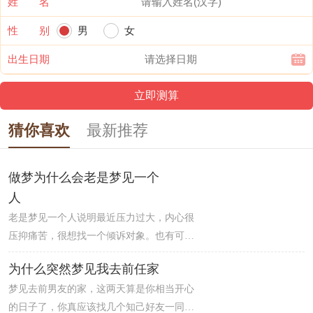
姓 名
性 别
男
女
出生日期
猜你喜欢
最新推荐
做梦为什么会老是梦见一个
人
老是梦见一个人说明最近压力过大，内心很
压抑痛苦，很想找一个倾诉对象。也有可能
是因为这个人在你的现实生活中占据了很大
为什么突然梦见我去前任家
的比例和篇幅，所以在你的潜意识里面，已
梦见去前男友的家，这两天算是你相当开心
经有了他的存在，无所不在。也是新的开始
的日子了，你真应该找几个知己好友一同出
的暗示。工作、恋爱上都可得到新的开始。