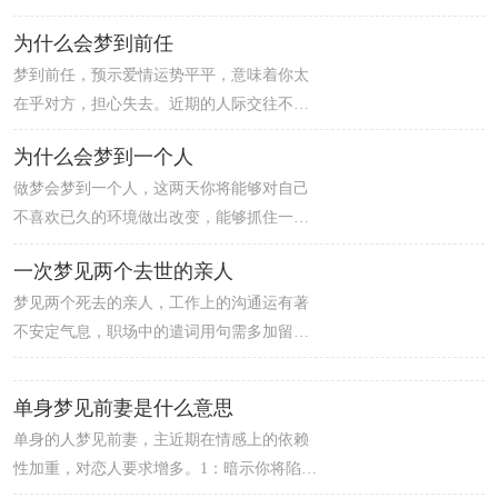
去玩玩的。另外，在职场上的你可能也会有
一直以来困扰的问题也可能得到解决，是个
为什么会梦到前任
着与上司/老师亲切沟通的样子。
好梦。
梦到前任，预示爱情运势平平，意味着你太
在乎对方，担心失去。近期的人际交往不太
顺利，无意间会发觉最信赖的朋友在背后说
为什么会梦到一个人
自己的闲话，会受到很大的打击，想要治愈
做梦会梦到一个人，这两天你将能够对自己
心里的创伤需要一段很长的时间。建议梦者
不喜欢已久的环境做出改变，能够抓住一切
不要太过烦恼，坦然面对。无法从过往的感
出现的机会来进行创新。不过需要注意的
情中走出来。虽然有概率让你们做回朋友，
一次梦见两个去世的亲人
是，你进行革新的目的可能是为了大家共同
但是复合的话几乎不可能，建议你断了念
梦见两个死去的亲人，工作上的沟通运有著
的利益，而你自己多半并不能从中得到什么
头。
不安定气息，职场中的遣词用句需多加留意
个人好处。
的一天。特别是对上司、前辈在提出建议
时，要细心些不要伤到对方的自尊，这点可
单身梦见前妻是什么意思
是这两天待人面上的关键喔。另外，别人家
单身的人梦见前妻，主近期在情感上的依赖
的传言、坏话，不管是说或听都应避免，由
性加重，对恋人要求增多。1：暗示你将陷入
什麽地方会漏出去的暗示哟。跟家人也有发
热恋，如醉如痴。2：暗示你在等待一段朦胧