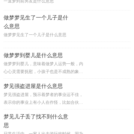
一直梦到前男友是什么意思
做梦梦见生了一个儿子是什
么意思
做梦梦见生了一个儿子是什么意思
做梦梦到婴儿是什么意思
做梦梦到婴儿，意味着做梦人运势一般，内
心心灵需要抚慰，小孩子也是不成熟的象
征，如果你目前正处于窘境，就应该回到原
梦见强盗进屋是什么意思
点去想清楚，或者要从头细细思量，才能把
梦见强盗进屋，预示着梦者的事业运不佳，
事情顺利解决。职员做梦梦到婴儿，意味着
表示你的事业上有小人在作怪，比如合伙人
财运走高，贵人运强，朋友会给你提供投资
产生邪念，使你的事业遭受损失，所以你一
资讯，或介绍你获得赚外快的机会。婴儿胖
梦见儿子丢了找不到什么意
定要多注意合作伙伴或团队成员最近的行
嘟嘟的，非常惹人喜爱，让人忍不住亲近。
思
为，否则将会破财。有些贼很大胆，趁着别
人家睡着的时候，用工具割开窗户，悄悄进
日常生活中，一家人出去游玩的时候，因为