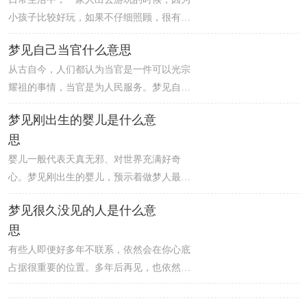
去别人家，开始实施盗窃。其实天网恢恢疏
小孩子比较好玩，如果不仔细照顾，很有可
而不漏，在法治社会，法律是不会放过任何
能会走丢。梦见儿子丢了找不到，意味着做
梦见自己当官什么意思
一个犯罪之人的。
梦人这两天需要承担的任务很多，容易在处
从古自今，人们都认为当官是一件可以光宗
理工作的时候遇见很多让你烦恼的事情，若
耀祖的事情，当官是为人民服务。梦见自己
是打算自己单打独斗，不佳的工作或者学业
当官，意味着做梦人最近的恋情走势良好，
成绩会让你的心情也变差，而且在恋情方
梦见刚出生的婴儿是什么意
如果做梦人是单身，则桃花运非常好，参加
面，做梦人的艳遇指数上升，较有可能被陌
思
聚会可得到更多机会；如果做梦人有对象，
生的异性吸引，或者遭遇异国情缘。
则两人之间相处愉快，而且会有一些小惊喜
婴儿一般代表天真无邪、对世界充满好奇
让彼此的感情更加亲密。准备考试的人梦见
心。梦见刚出生的婴儿，预示着做梦人最近
自己当官，意味着做梦人不能顺利如愿，不
将获取一时的成功，如果想获得长久的成
梦见很久没见的人是什么意
被录取。
功，还需要坚强持久的毅力，好好把握机
思
会。男人梦见刚出生的婴儿，意味着做梦人
近期终于摆脱烦心的工作，想与朋友聚聚，
有些人即便好多年不联系，依然会在你心底
容易犹豫不决，可能会错过好时机。
占据很重要的位置。多年后再见，也依然是
亲切的、熟悉的、温暖的感觉。梦见很久不
见的人，暗示着一种精神上的寻觅，梦者希