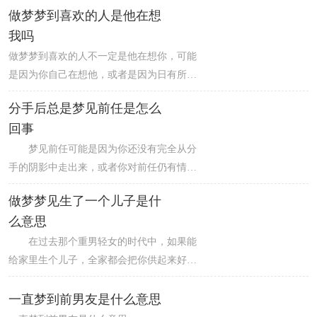
生口角的可能，不过这两天严禁回嘴顶撞。
做梦梦到喜欢的人是他在想
的感情，可能你对某人很有好感，但刚刚开
我吗
始交往。3：表示恋爱旅途是会有不如意的事
发生。4：表示你长久的单恋将会有结果。
做梦梦到喜欢的人不一定是他在想你，可能
5：会娶一位绰约多姿的姑娘为妻。
是因为你自己在想他，或者是因为日有所思
夜有所梦。因此，不能单纯地认为做梦梦到
分手后总是梦见前任是怎么
喜欢的人就代表对方在想你。
回事
梦见前任可能是因为你还没有完全从分
手的阴影中走出来，或者你对前任仍有情感
上的依恋。这种情况很正常，但是如果这种
做梦梦见生了一个儿子是什
情况持续时间过长，可能会影响你的生活和
么意思
情感健康。建议你多关注自己的情绪和生活
状况，尝试接受分手的现实，放下过去，向
在过去那个重男轻女的时代中，如果能
前看。
给家里生个儿子，全家都会把你供起来好好
保护着，基本上在家里就有地位了，这就是
所谓的母凭子贵。
一直梦到前男友是什么意思