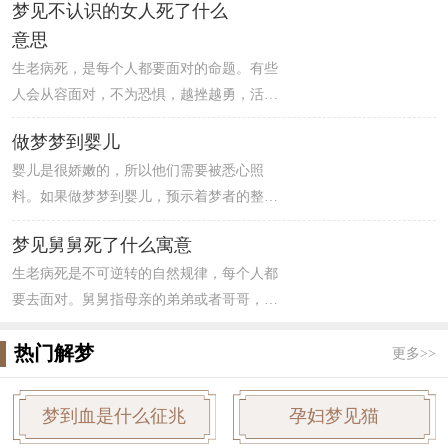
梦见不认识的女人死了什么
望找到心灵的归依。潜意识里，你渴望回到
意思
你以前熟悉的地方或者老朋友之中去，然
生老病死，是每个人都要面对的命题。有些
而，你也知道这是不可能的。
人会从容面对，不为恐惧，越挫越勇，活出
精彩灿烂的一生，而有的人一蹶不振，停滞
做梦梦到婴儿
不前。据统计，地球上每秒就有1.8人死亡,其
婴儿是很娇嫩的，所以他们需要被悉心照
中有认识的和不认识的。梦见不认识的女人
料。如果做梦梦到婴儿，预示着梦者的整体
死了，暗示梦者会有一些孤单无助的情绪。
运势还算不错，你在事业上会有好的机遇，
如果出现意外状况，只要保持稳定的心情，
梦见舅舅死了什么寓意
可考虑跳槽。而且你的恋爱运很好，容易邂
不受到周围人士的干扰即可。另外，也可能
生老病死是不可逆转的自然规律，每个人都
逅到真心相爱之人，但要节约开支，花钱不
暗示梦者体质有偏弱的倾向，精神消沉，容
要去面对。舅舅指母亲的弟弟或者哥哥，逢
能大手大脚，如果不为以后做打算，那可能
易出现胃口改变或胃部消化功能不佳。
年过节都会见面，联络感情。梦见舅舅死
会遭遇破财危机。
热门解梦
了，预示近期会有意想不到的幸运来临，之
更多>>
前随便应征的有奖征答，极有可能中奖，自
己可以周游世界，提前要有心理准备，避免
梦到血是什么征兆
孕妇梦见猫
到时慌张不知所措。