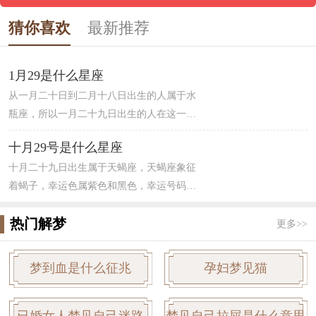
猜你喜欢
最新推荐
1月29是什么星座
从一月二十日到二月十八日出生的人属于水
瓶座，所以一月二十九日出生的人在这一区
间内。水瓶座主宰天王星，属于风象星座。
十月29号是什么星座
水瓶座的人在生活中，爱情中让人琢磨不定
十月二十九日出生属于天蝎座，天蝎座象征
无法定型，追求思想自由人很聪明。对待朋
着蝎子，幸运色属紫色和黑色，幸运号码为
友友善和睦，算是绝对的“友谊之星”，但是
4，天蝎男的特点为冷静且洞察人心，对事情
水瓶座的人有很强烈的好奇心，情绪不是相
热门解梦
向来高瞻远瞩，看的比较远，能够洞察人
对稳定。
更多>>
心。对于天蝎女来说，更容易明察秋毫，掌
握人心，并且有很强的占有欲，让人琢磨不
梦到血是什么征兆
孕妇梦见猫
透，伴随着一股很强的神秘感，让人难以接
近。