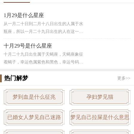
1月29是什么星座
从一月二十日到二月十八日出生的人属于水
瓶座，所以一月二十九日出生的人在这一区
间内。水瓶座主宰天王星，属于风象星座。
十月29号是什么星座
水瓶座的人在生活中，爱情中让人琢磨不定
十月二十九日出生属于天蝎座，天蝎座象征
无法定型，追求思想自由人很聪明。对待朋
着蝎子，幸运色属紫色和黑色，幸运号码为
友友善和睦，算是绝对的“友谊之星”，但是
4，天蝎男的特点为冷静且洞察人心，对事情
水瓶座的人有很强烈的好奇心，情绪不是相
热门解梦
向来高瞻远瞩，看的比较远，能够洞察人
对稳定。
更多>>
心。对于天蝎女来说，更容易明察秋毫，掌
握人心，并且有很强的占有欲，让人琢磨不
梦到血是什么征兆
孕妇梦见猫
透，伴随着一股很强的神秘感，让人难以接
近。
已婚女人梦见自己迷路
梦见自己拉屎是什么意思