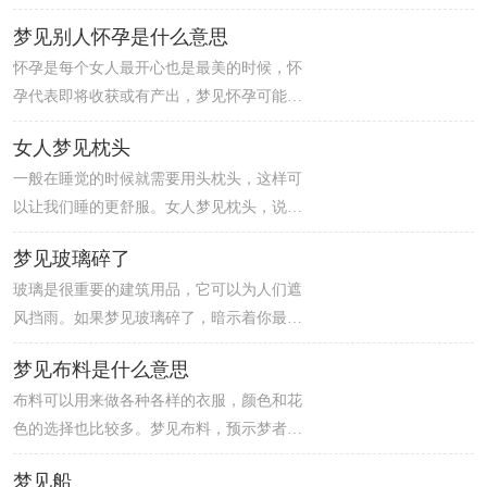
期你运势很好，很快就会有好的事情发生或
梦见别人怀孕是什么意思
者有好的消息传来。此外，你的财运也非常
怀孕是每个女人最开心也是最美的时候，怀
不错，虽然会觉得工作很辛苦，但对于收入
孕代表即将收获或有产出，梦见怀孕可能是
还是很满意的，并且会获得不少奖励。建议
现实中怀孕愿望的补偿。梦见别人怀孕，是
你万事低调，免得出现什么差错，让自己损
女人梦见枕头
吉兆，预示着做梦人身边的人会有所变化，
失了一笔钱财。
一般在睡觉的时候就需要用头枕头，这样可
和你的关系将发生一些变化，变化的很可能
以让我们睡的更舒服。女人梦见枕头，说明
是他们的某些言行举止，或者某些想法与观
梦者近期的压力有些大，非常的渴望休息，
点开始变得和以前不同了，比如他们开始变
梦见玻璃碎了
近期要多注意自己身体方面的问题。女人梦
得成熟等等。
玻璃是很重要的建筑用品，它可以为人们遮
见枕头，是吉兆，预示着近期梦者的运势很
风挡雨。如果梦见玻璃碎了，暗示着你最近
好，危难时刻会得到朋友的帮助，可以顺利
的财运不错，可能会有意外之财，在投资方
的度过难关。
梦见布料是什么意思
面会有不错的收获。而且梦者的恋情发展稳
布料可以用来做各种各样的衣服，颜色和花
定，只要有共同的目标和计划，婚姻可成，
色的选择也比较多。梦见布料，预示梦者近
就连单身的人也会有桃花运。但梦者也要注
期的感情运不错，身边暂时没有异性朋友，
意，要时刻谨防小人的侵扰。
梦见船
说不定就会与身边的人产生感情。近期梦者