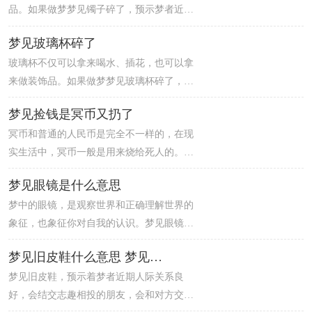
品。如果做梦梦见镯子碎了，预示梦者近期
他们还会给你精神上的支持，所以你也有勇
的运势一般，这两天如果有开口发言的机会
气去探索未知的领域。
梦见玻璃杯碎了
一定要把握，说不定在人群中的某个人就是
玻璃杯不仅可以拿来喝水、插花，也可以拿
你的贵人。此外，如果遇到什么不顺心的事
来做装饰品。如果做梦梦见玻璃杯碎了，预
情，你可以多和家里人沟通，说不定就可以
示梦者近期运势平平，可能会因为工作上的
得到妥善解决。
梦见捡钱是冥币又扔了
一些事情而和别人闹小矛盾，只要各退一
冥币和普通的人民币是完全不一样的，在现
步，就能得到比较好的结果。此外，在健康
实生活中，冥币一般是用来烧给死人的。梦
方面，你的体质也变得很不错，不仅能跳能
见捡钱是冥币又扔了，预示梦者运势不佳，
跑，还自由随性。
梦见眼镜是什么意思
很多事情容易有阻碍，不是梦者的问题，而
梦中的眼镜，是观察世界和正确理解世界的
是运气不通，外界环境的改变和各种突发事
象征，也象征你对自我的认识。梦见眼镜，
件的发生，导致你会感到不知所措，但是能
提醒你要清醒理智地看待看自我，或把握势
激发起你竞争的欲望，开始想办法解决。
梦见旧皮鞋什么意思 梦见旧皮鞋什么预兆
态，小心谨慎地减少差错，切忌自命不凡。
梦见旧皮鞋，预示着梦者近期人际关系良
好，会结交志趣相投的朋友，会和对方交的