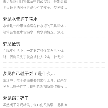
被子是我们日常生活中的必需品，特别是在
近期要注意克制情绪，不要起口舌之争，避
冬天睡觉的时候更是少不了被子。梦见被
免事态进一步激化或是与人发生过激行为，
子，预示着梦者近期的运势还算不错，但是
酿成危险后果。
梦见水管坏了喷水
在出行的时候一定要注意小心谨慎。梦者近
水管是一种用来输送各种水源的工具载体，
期比较适合做协调性的工作，别人的内心只
经常会发生水管漏水、喷水的情况。梦见水
要表现一点点在脸上，梦者就可以轻易的察
管坏了喷水，意味着做梦人近期的运势不是
觉出来。
梦见捡钱
很好，可能对自己的目标不明确，因为心思
在现实生活中，一定要好好保管自己的钱
摇摆不定，所以容易错失机会。准备考试的
财，否则丢失了就会被被人捡走。梦见捡
人梦见水管坏了喷水，意味着做梦人最近的
钱，是一种吉兆，预示着梦者近期的运势很
成绩不理想，难达到录取标准。
好，工作方面自己的表现很好，因此得到上
梦见自己鞋子烂了是什么意思
司的器重。梦者的财运将会有所提升，可能
生活中，鞋子是很重要的出行工具。如果梦
是在工作上表现良好而被领导加薪，也可能
见自己鞋子烂了，说明你近期做事情很投
会得到一笔意外之财，提醒梦者好好抓住机
入，而且只是要自己感兴趣的东西你就会很
会。
梦见镯子碎了
入迷，虽然在别人眼里你很疯狂，不过你并
虽然镯子外观精美，但它们很脆弱，是易碎
不在意。此外，在感情中恋人懂得体谅你，