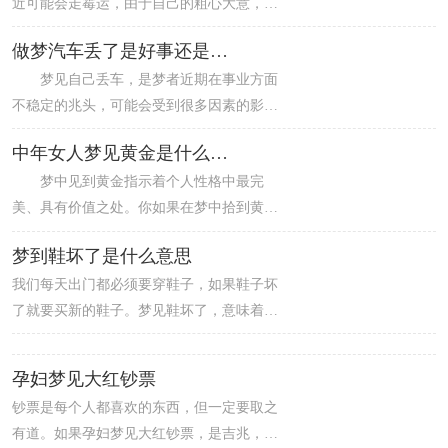
近可能会走霉运，由于自己的粗心大意，会
两天在人际关系上应将心灵开放一点。而且
出些小错误，引起上级的不满。因此建议这
其中有人对你表示好感的可能喔。其实只要
做梦汽车丢了是好事还是坏事
位女士要细心谨慎，注意避免小错误的发
多想些快乐的事物，情绪好的话连做事的力
梦见自己丢车，是梦者近期在事业方面
生。同时，也可以参考不同类型女人梦见鸡
气与欲望也加倍了。
不稳定的兆头，可能会受到很多因素的影
蛋的解析，例如做生意的女人梦见鸡蛋代表
响，生意的业绩将会慢慢下降，经济也会大
先失后得、要有信心得财利，本命年的女人
中年女人梦见黄金是什么意思
受影响，对手可能利用这段时间打击你的生
梦见鸡蛋意味着家庭风波难免，以忍让信任
梦中见到黄金指示着个人性格中最完
意，提醒你做好准备。
化解灾难等等。
美、具有价值之处。你如果在梦中拾到黄
金，意味着你可能没有发现自己有关的本领
梦到鞋坏了是什么意思
和特点。如果你在梦中掩埋黄金，表示你希
我们每天出门都必须要穿鞋子，如果鞋子坏
望藏匿物质和信息。
了就要买新的鞋子。梦见鞋坏了，意味着近
期梦者的运势开始回升，在事业方面，可能
起初的状况会有些焦虑不安，导致事情多有
孕妇梦见大红钞票
差错出现，但是坚持努力，越往后越容易，
钞票是每个人都喜欢的东西，但一定要取之
而且会因业绩的上涨而赢回自信，其后做事
有道。如果孕妇梦见大红钞票，是吉兆，近
顺利，是吉兆。