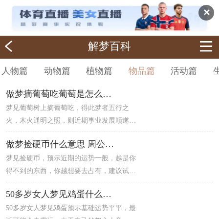
✕
解梦百科
人物篇
动物篇
植物篇
物品篇
活动篇
做梦摘葡萄吃葡萄是怎么回事
梦见葡萄树上摘葡萄吃，得此梦者五行之
火，木火通明之照，则近期事业发展顺遂，
与他人合作顺利，从事与文化建设等相关行
做梦捡硬币什么意思 周公解梦
业者事业发展有利，梦见摘葡萄乃是可得之
梦见捡硬币，预示近期的运势一般，越是你
物，则近期你的财运良好，与他人的合作能
得不到的东西，你越想要去占有，建议试着
为你的事业提供更好的机会。
做别的事情转移注意力，你会发现自己执着
50多岁女人梦见鸡蛋什么意思
的也没有那么好。表示在感情方面会有新突
50多岁女人梦见鸡蛋预示基础运势平平，最
破，要是碰上心仪的人，可以大胆出击。这