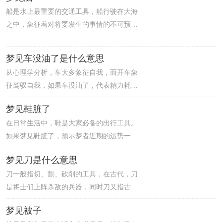
船是水上最重要的交通工具，船行驶在大海
有财利可得，但钱财出入小心，慎防偷盗。
之中，象征着对将要发生的事情的不可预知
这两天的情绪有点不稳定，会莫名其妙地闹
性。梦见船，预示着做梦人可能会遇到有利
脾气，发愣的状况很容易出现。
可图、但有一定风险的机会。男人梦见船，
梦见车没油了是什么意思
预示着做梦人要出国，开始过着和以前完全
从心理学分析，车大多象征自我，而开车象
不同的生活。女人梦见船，预示着做梦人这
征驾驭自我，如果车没油了，代表精力耗
两天心态不好，容易冲动，与另一半发生误
尽，能量储备不够。梦见车没油了，预示着
会的机率较大。
梦见鞋脏了
做梦人在追求理想的道路上会遇到很多的挫
在日常生活中，鞋是大家必备的出行工具。
折，道路不是一帆风顺的，可能不能按时的
如果梦见鞋脏了，预示梦者近期的运势一
达到自己预期的目标，做梦人需要保持冷
般，明明是自己在乎的东西，但在别人的眼
静，重新定位自己的目标，专心去做好一件
梦见刀是什么意思
中却是不值一提，这样会让梦者的积极性大
事，这样才能离目标越来越近。
刀一般指切、割、砍削的工具，在古代，刀
大挫败，建议只要你坚持自己，让它发挥应
是将士们上阵杀敌的兵器，同时刀又指古代
有的价值性，结果就一定可以令人刮目相
一种刀形钱币，称为刀币。梦见刀，预示你
看，所以梦者千万不要放弃。
梦见被子
将遇到危险或者棘手的冲突。同时提醒梦者