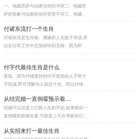
一、地藏菩萨与仙家信仰的冲突二、地藏菩
事，所以仰人鼻息指的就是生肖狗。
萨的形象与仙家的信仰背景不符三、地藏菩
萨的故事与仙家信仰的不同四、仙家对佛教
付诸东流打一个生肖
的排斥
付诸东流是生肖猴。属猴的人太急于求成,所
以在日常工作中总觉得特别无聊。因为即使
他们很努力,最后好像也没有得到好的结果。
因为他们想要的是看得见的成功,这让他们更
付字代最佳生肖是什么
有动力。否则他们会越来越烦躁,心不在焉,有
是鼠。因为付绪度外的付字是指由人字和寸
点绝望的感觉,导致之前的努力都白费了。
字组成,即可理解为人鼠目寸光。所以付绪度
外打一生肖是鼠。
从结完婚一直倒霉预示着什么
结婚可以说是人们新人生的开始,如果婚后一
直倒霉的新婚夫妻,可能是上天在考验你们;还
有说法是可能两个人的八字不合,配偶八字硬,
从实招来打一最佳生肖
会克自己造成各种不顺运气差。当然也可能