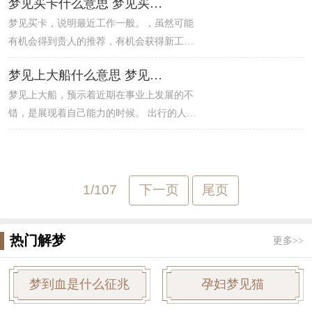
梦见买卡什么意思 梦见买卡什么预兆
方小，年龄差距大，结婚困难。 出行的人梦
梦见买卡，说明最近工作一般。，虽然可能
见种蔬菜，建议如期出门，可以在途中结交
有机会得到贵人的推荐，有机会获得新工
不错的朋友。
作，但是自己的不自信会影响梦者的整体表
梦见上大船什么意思 梦见上大船什么预兆
现，建议梦者调整心态。 怀孕的人梦见买
梦见上大船，预示着近期在事业上发展的不
卡，预示着秋天男孩的诞生，避免接触地
错，是展现着自己能力的时候。 出行的人梦
面。 做生意的人梦见买卡，就是先亏后盈，
见上大船，暗示可以顺利出门，做好防火措
利润是之前的三倍，有不错的收获。
施。 怀孕的人梦见上大船，预示着夏天会生
男孩。
1/107
下一页
尾页
热门解梦
更多>>
梦到血是什么征兆
孕妇梦见猫