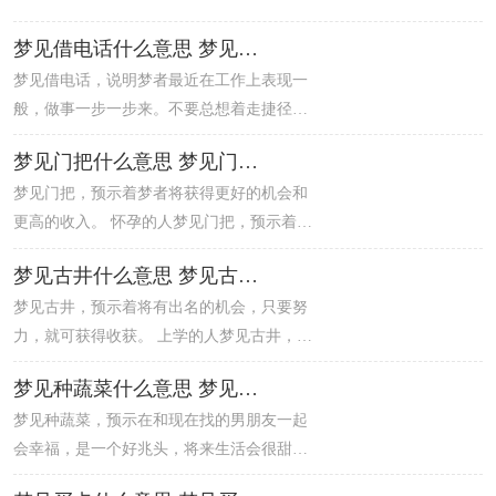
很愉快。 做生意的人梦见旧皮鞋，说明刚开
始比较难，以后比较顺利，会有不错的收
梦见借电话什么意思 梦见借电话什么预兆
益。 热恋中的人梦见旧皮鞋，可见经过多次
梦见借电话，说明梦者最近在工作上表现一
考验后，父母同意，有望结婚。
般，做事一步一步来。不要总想着走捷径，
急功近利或者贪小便宜。建议梦者最好保持
梦见门把什么意思 梦见门把什么预兆
冷静的头脑，集中精力做好每一件事。 出行
梦见门把，预示着梦者将获得更好的机会和
的人梦见借电话，建议如期顺利出门。 怀孕
更高的收入。 怀孕的人梦见门把，预示着夏
的人梦见借电话，说明有了宝宝，身体不
天会有一个男孩和一个女孩。 本命年的人梦
好，要好好保养。
梦见古井什么意思 梦见古井什么预兆
见门把，说明事情的发生是有原因的，还是
梦见古井，预示着将有出名的机会，只要努
小心处理为好。
力，就可获得收获。 上学的人梦见古井，说
明理科成绩不错，有望被录取。 做生意的人
梦见种蔬菜什么意思 梦见种蔬菜什么预兆
梦见古井，说明最近有合作商的到来，要抓
梦见种蔬菜，预示在和现在找的男朋友一起
住机会。
会幸福，是一个好兆头，将来生活会很甜
蜜。 热恋中的人梦见种蔬菜，说明女方比男