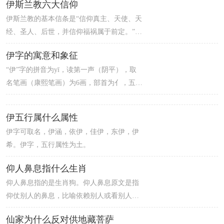
伊斯兰教六大信仰
奋,所以手不释卷相辅相成是生肖猴。
伊斯兰教的基本信条是“信仰真主、天使、天
经、圣人、后世，并信仰福祸属于前定。”我
国清代著名伊斯兰教学者刘智在《天方典
伊字的寓意和象征
礼》里将六信称为：“信真主；信一切天神；
“伊”字的拼音为yī，读第一声（阴平），取
信一切经书；信一切圣人；信后世；信善恶
名笔画（康熙笔画）为6画，部首为亻，五行
有定”。
属土。1、伊水，名词；2、表示即是，动
词；3、语气助词。寓意为人身姿美丽、举止
伊五行属什么属性
文雅、仪态大方之义；“伊”字在取名用字中
伊字可取名，伊涵，依伊，佳伊，东伊，伊
给我们的印象是乐观、爱学习、勇敢、欣赏
希。伊字，五行属性为土。
力、创造力、宽容、感恩、毅力、善良、正
直等，在女孩取名用字中比较常见。
仰人鼻息指什么生肖
仰人鼻息指的是生肖狗。仰人鼻息原文是指
仰仗别人的鼻息，比喻依赖别人或看别人的
脸色行事，出自《后汉书·袁术传》。而在生
仙家为什么反对供地藏菩萨
肖中，狗忠诚于主人，会看主人的脸色行