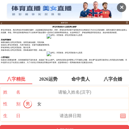
✕
解梦百科
梦见河里抓鱼什么意思周公解梦
梦见河里抓鱼，预示梦者在对待感情问题时，总是能够妥善的处理好，同时，梦者也非常的善于使用各种办法增进自己与丈夫之间的感情，因而夫妻双方感情总是那么
的温馨、幸福。同时也意味着梦者在不久的将来可能会遇到一些对自己发展有帮助的机会。在这种情况下，梦者如果能及时抓住机会，就会有惊喜的收获。
其他梦境解析
谈婚论嫁的人梦见河里抓鱼，说明无缘份成婚，另找对象。
创业的人梦见河里抓鱼，代表不能安定、宜退守或重新整理经营。
怀有身孕的人梦见河里抓鱼，预示生男。
准备考试的人梦见河里抓鱼，意味着成绩不理想，未能上榜。
心理学建议
知道自己想要做的事，但却犹豫著该不该向前进，就是缺了那么点勇气。这样的态度在追求爱情上可不能那么消极，拿出勇气是这两天能否有人共同渡过的关键喔。另
外也因为太过于在意别人的眼光，为了讨好别人而装扮反而看起来不搭调，还是维持自己一贯风格的装扮才是最适合你的。
八字精批
2026运势
命中贵人
八字合婚
姓 名
性 别
男
女
生 日