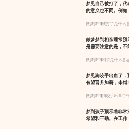
梦见自己被打了，代
的意义也不同。例如
不由己；恋爱中的人
做梦梦到被打了是什么
了，预示整体运势还
了很多血，预示最近
做梦梦到相亲通常预
是需要注意的是，不
要双方一起为之付出
做梦梦到相亲是什么意
反。同时，根据传统
较大，但是也有可能
好的对象等等。因此
梦见狗咬手出血了，
有望晋升加薪，未婚
望找到高薪职场。建
做梦梦到狗咬手出血了
梦到孩子预示着非常
希望和干劲。在工作
感情上面会碰到一见