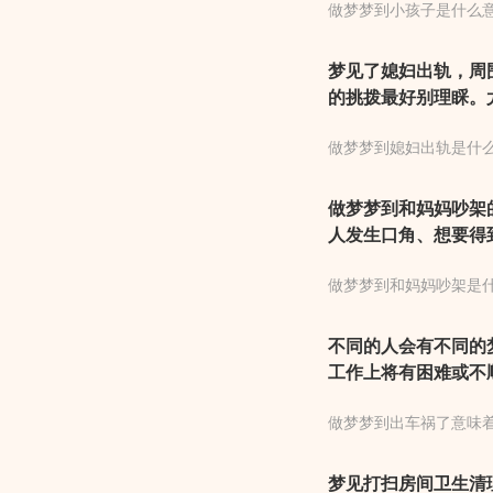
做梦梦到小孩子是什么
考下一步为佳。这两
给点热情的回应吧。
梦见了媳妇出轨，周
的挑拨最好别理睬。
坚定一点。此外与年
做梦梦到媳妇出轨是什
或出轨恋情可是不碰
做梦梦到和妈妈吵架
人发生口角、想要得
意味着会有意外之财
做梦梦到和妈妈吵架是
己的某个愿望，吵架
在事业上获得进步。
不同的人会有不同的
工作上将有困难或不
力，应该小心谨慎，
做梦梦到出车祸了意味
得、要有信心得财利
病。总之，梦见出车
梦见打扫房间卫生清