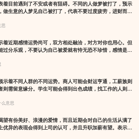
表着目前遇到了不安或者有阻碍。不同的人做梦被打了，预示
，做生意的人梦见自己被打了，代表不要过度疲劳，进财而身
梦见自己被打了，说明性情难容。总体来说，梦见自己被打
意思
算不错，忧伤和不安的情绪会消失，是祥兆。如果梦见被打流
的运势很好，所从事的工作或者事业上都会获得丰厚的收入。
示着近期感情运势尚可，双方相处融洽，对方对你也用心。但
能过分乐观，不要认为自己被爱就有恃无恐不珍惜，感情是需
才能得以维持的，要是过分不在意对方的感受就可能适得其
思
周公解梦，梦见自己相亲也可能代表着自己目前的生活压力比
会因为你自己相亲而得到一份不错、幸福的工作或者是找到很
，需要根据具体情况进行分析。
预示着不同人群的不同运势。商人可能会财运亨通，工薪族则
者则需留意缘分。学生可能会得到出色成绩，找工作的人则有
议保持勤劳努力的心态，掌握机遇，才能顺畅升职。
什么意思
渴望有份美好、浪漫的爱情，而且近期会对自己的生活从满了
上优异的表现会得到上司的认可，并且升职加薪有望。表示在
钟情的情况，这时的你先把对方的人品了解清楚，然后再去思