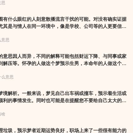
意思
天很享受和朋友在一起的愉快时光，不过家人对你也很不错，
但是容易和另一半发生争吵，不要批评人家的外表比较好。
围有什么眼红的人刻意散播流言干扰的可能。对没有确实证据
尤其是与情人在同一环境中，像是学校、公司等的人更要信心
龄差距较大的对象较易发展出感情的可能，但是如果是第三者
么意思
为妙，不正常感情还会使运气大大下滑。
的意思因人而异，不同的解释可能包括财运下降、与同事或家
到解压等。怀孕的人做这个梦预示生男，本命年的人做这个梦
上门。总的来说，这个梦境可能是潜意识里希望妈妈能满足自
什么意思
只是达成目的的手段。如果是女性做这个梦，预示着自身将会
梦境解析。一般来说，梦见自己出车祸或撞车，预示着生活或
顺利的事情发生。同时也可能是在提醒您不要给自己太大的压
提防身边的小人。如果是做生意的人得此梦，则代表先失后
着啥
。如果是医生梦见出车祸了，则提示你小心周边出现传染性疾
祸了，可能暗示着生活中的某些问题需要注意和解决。
理垃圾，预示梦者近期运势良好，职场上来了一些很有能力的