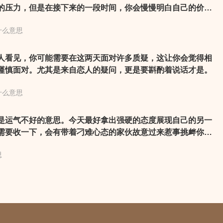
的压力，但是在接下来的一段时间，你会慢慢明白自己的价
不错，可以有小额投资试水。好友也会有可能变成恋人，一起
什么意思
偶然的机会激发情感，你突然发现身边这个很熟悉的人才是合
进退的感情更让现时的你倾心。
人看见，你可能需要在这两天面对许多质疑，这让你会觉得相
谨慎面对。尤其是来自恋人的疑问，更是要斟酌着说话才是。
什么意思
是运气不好的意思。今天最好拿出强硬的态度展现自己的另一
需要收一下，会有带着刁难心态的家伙故意过来惹事挑衅你，
是一个不好惹的人，否则情况会更糟。你的努力让身旁的人都
思
天你很能配合对方，而不再计较谁付出比较多。钱花得凶，因
酬，让你所费不赀！将手边的资源善加利用和分配，使得问题都