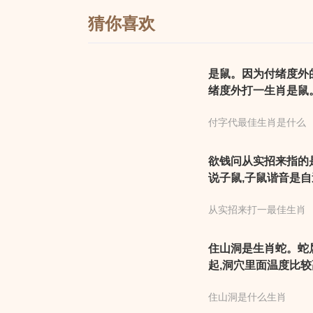
猜你喜欢
是鼠。因为付绪度外
绪度外打一生肖是鼠
付字代最佳生肖是什么
欲钱问从实招来指的是
说子鼠,子鼠谐音是自
思,一般审讯盗贼的
从实招来打一最佳生肖
住山洞是生肖蛇。蛇
起,洞穴里面温度比
此,住山洞是生肖蛇。
住山洞是什么生肖