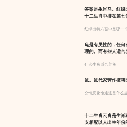
答案是生肖马。红绿
十二生肖中排在第七位
好表现,因此这个生
红绿出特六畜中是哪一
龟是有灵性的，任何
理的。而有些人适合
风水学家们当成一个
什么生肖适合养龟
鼠。鼠代家劳作擅耕
交情恶化命难逃是什么
十二生肖云肖是生肖
支相配以人出生年份