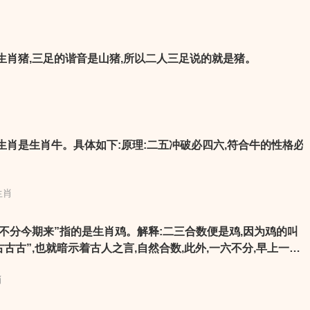
肖可以根据不同的相似特点划分为不同的类别，比如说可分风
肖。十二生肖可分风肖、雷肖、云肖、雨肖。风肖：虎、龙、
羊。云肖：猴、鸡、狗。雨肖：猪、鼠、牛。
生肖猪,三足的谐音是山猪,所以二人三足说的就是猪。
生肖是生肖牛。具体如下:原理:二五冲破必四六,符合牛的性格必
生肖
不分今期来”指的是生肖鸡。解释:二三合数便是鸡,因为鸡的叫
古古古”,也就暗示着古人之言,自然合数,此外,一六不分,早上一点
二生肖中只有鸡有此特点,打鸣时间也不会因为早上六点还是一点
肖