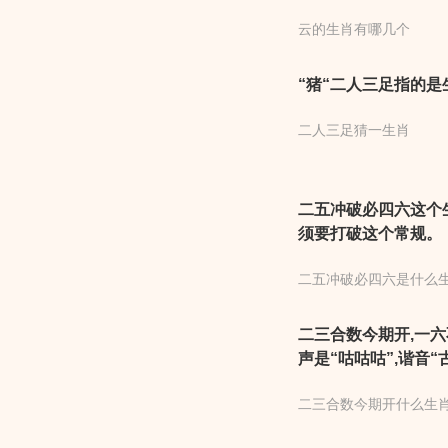
鸡、狗、猪。十二生
云的生肖有哪几个
肖、雷肖、云肖、雨
兔。雷肖：蛇、马、
“猪“二人三足指的是
二人三足猜一生肖
二五冲破必四六这个
须要打破这个常规。
二五冲破必四六是什么
二三合数今期开,一六
声是“咕咕咕”,谐音“
和六点都不分,在十
二三合数今期开什么生
而改变。