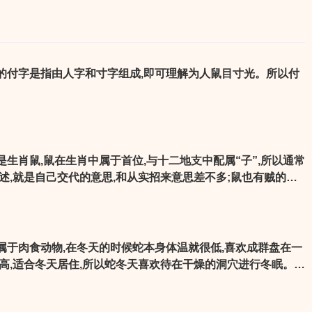
的付字是指由人字和寸字组成,即可理解为人鼠目寸光。所以付
。
生肖鼠,鼠在生肖中属于首位,与十二地支中配属“子”,所以通常
述,就是自己交代的意思,和从实招来意思差不多;鼠也有贼的意
时就要盗贼从实招来,所以从实招来说的就是鼠。
属于肉食动物,在冬天的时候蛇本身体温就很低,喜欢成群盘在一
较高,适合冬天居住,所以蛇冬天喜欢待在干燥的洞穴进行冬眠。因