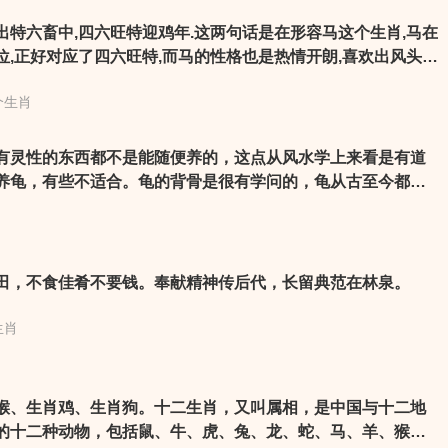
出特六畜中,四六旺特迎鸡年.这两句话是在形容马这个生肖,马在
,正好对应了四六旺特,而马的性格也是热情开朗,喜欢出风头,
肖就是马。
个生肖
有灵性的东西都不是能随便养的，这点从风水学上来看是有道
养龟，有些不适合。龟的背骨是很有学问的，龟从古至今都被
驱邪的神物。
田，不食佳肴不要钱。奉献精神传后代，长留典范在林泉。
生肖
猴、生肖鸡、生肖狗。十二生肖，又叫属相，是中国与十二地
的十二种动物，包括鼠、牛、虎、兔、龙、蛇、马、羊、猴、