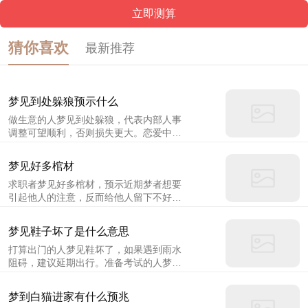
猜你喜欢
最新推荐
梦见到处躲狼预示什么
做生意的人梦见到处躲狼，代表内部人事
调整可望顺利，否则损失更大。恋爱中的
人梦见到处躲狼，说明意见难相投，未能
如愿成婚。本命年的人梦见到处躲狼，意
梦见好多棺材
味着在求必得，顺利如意，慎防官司谣
求职者梦见好多棺材，预示近期梦者想要
言。
引起他人的注意，反而给他人留下不好的
印象。投资者梦见好多棺材，预示着梦者
的财运不佳，你所投资的项目不要冒险，
梦见鞋子坏了是什么意思
否则会破财。单身者梦见好多棺材，预示
打算出门的人梦见鞋坏了，如果遇到雨水
最近爱情方面会有不少勇敢表白的好时
阻碍，建议延期出行。准备考试的人梦见
机，被表白也是有可能的。若明若暗的情
鞋坏了，可能意味着最近你的心情不定，
愫将逐渐变得明朗，渴望对前段时期一些
会影响考试成绩，很难被录取。创业的人
朦胧的情感获得确定的答案。
梦到白猫进家有什么预兆
梦见鞋坏了，可能表示你的事业不能顺利