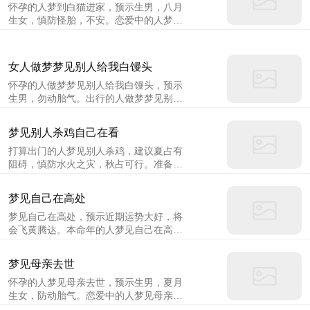
怀孕的人梦到白猫进家，预示生男，八月
经营，需要重新整顿之后再开始。
生女，慎防怪胎，不安。恋爱中的人梦到
白猫进家，说明虽然有其他缘由，产生变
卦，应该融通。做生意的人梦到白猫进
家，预示着财运不容乐观，收入和支出的
女人做梦梦见别人给我白馒头
差距比较大，不过有人会请客或送你东
怀孕的人做梦梦见别人给我白馒头，预示
西，还是可以弥补的。
生男，勿动胎气。出行的人做梦梦见别人
给我白馒头，建议遇风雨则延后出行。本
命年的人做梦梦见别人给我白馒头，意味
梦见别人杀鸡自己在看
着不可太亲信朋友，有恩将仇报之事，勿
打算出门的人梦见别人杀鸡，建议夏占有
信传言。
阻碍，慎防水火之灾，秋占可行。准备考
试的人梦见别人杀鸡，意味着理科成绩不
佳，影响录取分数。谈婚论嫁的人梦见别
梦见自己在高处
人杀鸡，说明若不能三方委屈还就，无法
梦见自己在高处，预示近期运势大好，将
和顺，难成婚姻。
会飞黄腾达。本命年的人梦见自己在高
处，意味着稍在流动中得财，未能稳定，
大致平顺。怀孕的人梦见自己在高处，预
梦见母亲去世
示生女，冬占生男，水土不服小心饮食。
怀孕的人梦见母亲去世，预示生男，夏月
生女，防动胎气。恋爱中的人梦见母亲去
世，说明心甘情愿，有诚信相处婚姻可