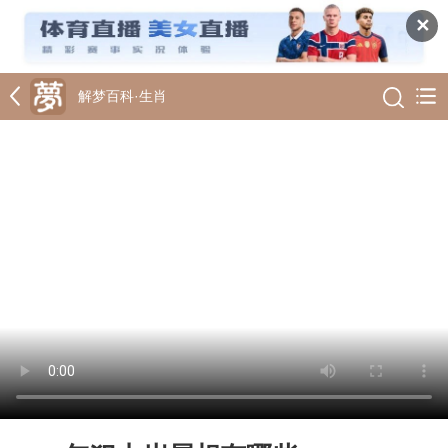
✕
解梦百科·
生肖