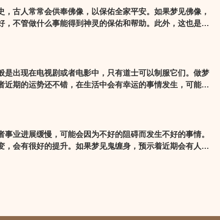
史，古人常常会供奉佛像，以保佑全家平安。如果梦见佛像，
好，不管做什么事能得到神灵的保佑和帮助。此外，这也是成
要做事认真，就能诸事顺利，大吉大利。除此之外，要时刻小
会悄悄溜走。
般是出现在电视剧或者电影中，只有道士可以制服它们。做梦
者近期的运势还不错，在生活中会有幸运的事情发生，可能会
喜。梦到僵尸有可能是因为梦者的精神比较紧张，建议梦者近
好自己的心态。
者事业进展缓慢，可能会因为不好的阻碍而发生不好的事情。
变，会有很好的提升。如果梦见鬼缠身，预示着近期会有人上
不能因为好面子而欣然同意，因为如果太容易答应，会给自己
做决定前一定要慎重考虑。