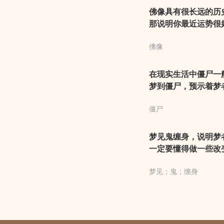
佛像具有很长远的历
那说明你最近运势很
功和获利的祥兆，只
佛像
人的侵扰，否则好运
在现实生活中僵尸一
梦到僵尸，预示着梦
给自己带来很大的惊
僵尸
期要好好休息，调整
梦见鬼缠身，说明梦
一定要懂得做一些改
门求助。一定要记住
梦见；鬼；缠身
带来很多麻烦，所以