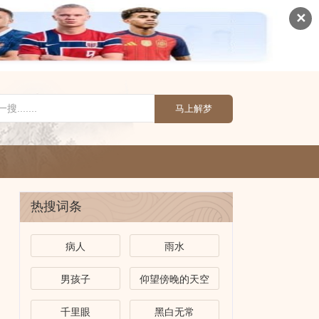
✕
马上解梦
热搜词条
病人
雨水
男孩子
仰望傍晚的天空
千里眼
黑白无常