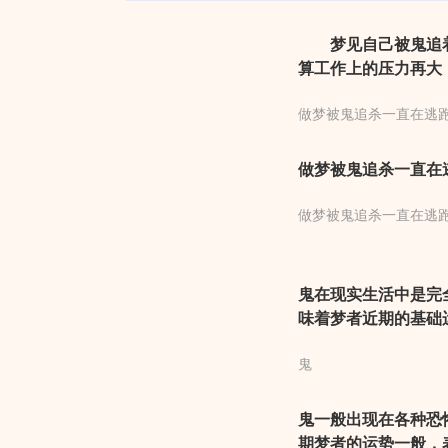
梦见自己被鬼追着
算工作上的压力再大
能及时化解，感情会
做梦被鬼追杀一直在逃
解产生的迹象。彼此
意。不论如何在开始
做梦被鬼追杀一直在
做梦被鬼追杀一直在逃
鬼在现实生活中是完
味着梦者近期的基础
业上要稍微低调一些
鬼
鬼可能是由于近期过
鬼一般出现在各种恐
期梦者的运势一般，