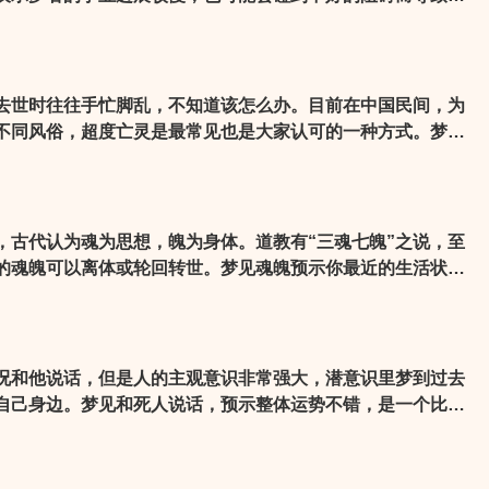
要懂得做出一些改变，便会有不错的好转。近期很可能会碰上
样那样烦心的事情找上你，让你措手不及。
去世时往往手忙脚乱，不知道该怎么办。目前在中国民间，为
不同风俗，超度亡灵是最常见也是大家认可的一种方式。梦见
，感觉自己对现在的生活失去耐心，因此想要有一点不寻常的
，古代认为魂为思想，魄为身体。道教有“三魂七魄”之说，至
的魂魄可以离体或轮回转世。梦见魂魄预示你最近的生活状态
者多思多虑，近期没有休息好，需要调整心态，注意保持睡眠
为凶兆，冬天做此梦者为凶兆。
况和他说话，但是人的主观意识非常强大，潜意识里梦到过去
自己身边。梦见和死人说话，预示整体运势不错，是一个比较
生活和工作将会比较顺利，即使遇到些许麻烦，也会得到他人
成功解决问题，获取经验教训。