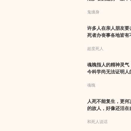
好的情况发生，必须
鬼缠身
很多纠纷，总是有这
许多人在亲人朋友要
死者办丧事各地皆有
超度死人，运势不佳
超度死人
体验。
魂魄指人的精神灵气
今科学尚无法证明人
和精神状况，暗示梦
魂魄
时长，春天做此梦者
人死不能复生，更何
的故人，好像还活在
吉利的梦境，梦者的
和死人说话
的指点和帮助，能够