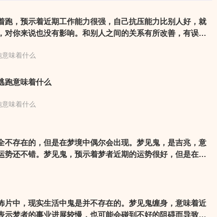
跑，预示着近期工作能力很强，自己抗压能力比别人好，就
，对你来说也没有影响。和别人之间的关系有所改善，有误会
因此升温。压力缠身，无法放松下来。需注意联络运上稍有误
跑意味着什么
互相认为对方应该懂得自己的意思了，结果却可能是彼此会错
着手前还是再确认一下吧。
逃跑意味着什么
跑意味着什么
全不存在的，但是在梦境中偶尔会出现。梦见鬼，是吉兆，意
运势还不错。梦见鬼，预示着梦者近期的运势很好，但是在事
，默默的做准备才可以顺利无碍，千万不可以骄傲放纵。梦见
于忧虑和紧张。
怖片中，现实生活中鬼是并不存在的。梦见鬼缠身，意味着近
表示梦者的事业进展较慢，也可能会碰到不好的阻碍而导致不