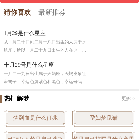
猜你喜欢
最新推荐
1月29是什么星座
从一月二十日到二月十八日出生的人属于水
瓶座，所以一月二十九日出生的人在这一区
间内。水瓶座主宰天王星，属于风象星座。
十月29号是什么星座
水瓶座的人在生活中，爱情中让人琢磨不定
十月二十九日出生属于天蝎座，天蝎座象征
无法定型，追求思想自由人很聪明。对待朋
着蝎子，幸运色属紫色和黑色，幸运号码为
友友善和睦，算是绝对的“友谊之星”，但是
4，天蝎男的特点为冷静且洞察人心，对事情
水瓶座的人有很强烈的好奇心，情绪不是相
热门解梦
向来高瞻远瞩，看的比较远，能够洞察人
对稳定。
更多>>
心。对于天蝎女来说，更容易明察秋毫，掌
握人心，并且有很强的占有欲，让人琢磨不
梦到血是什么征兆
孕妇梦见猫
透，伴随着一股很强的神秘感，让人难以接
近。