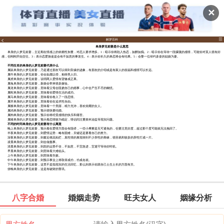
✕
解梦百科
单身梦见前妻是什么意思
单身的人梦见前妻，主近期在情感上的依赖性加重，对恋人要求增多。1：暗示你将陷入热恋，如醉如痴。2：暗示你在等待一段朦胧的感情，可能你对某人很有好
感，但刚刚开始交往。3：表示恋爱旅途是会有不如意的事发生。4：表示你长久的单恋将会有结果。5：会娶一位绰约多姿的姑娘为妻。
不同生肖的单身的人梦见前妻代表什么
属鼠单身的人梦见前妻，乃是通过朋友可以得到良缘的迹象，有朋友的介绍或是有家人的祝福和感情可以长远。
属牛单身的人梦见前妻，你会如愿以偿，抱得美人归。
属虎单身的人梦见前妻，说明两人爱情有望修成正果。
属兔单身的人梦见前妻，新娘会带来很多嫁妆。
属龙单身的人梦见前妻，意味着父母会阻挠自己的婚事，心中会产生不尽的幽忧。
属蛇单身的人梦见前妻，意味着你爱情生活的成功。
属马单身的人梦见前妻，意味着你卷入了一段恋情。
属羊单身的人梦见前妻，意味着你在追求性自由。
属猴单身的人梦见前妻，意味着一个美丽，精力充沛，喜欢炫耀的女人。
属鸡单身的人梦见前妻，预示很快要结婚。
属狗单身的人梦见前妻，预示你将经受感情的快乐和痛苦。
属猪单身的人梦见前妻，预示着恋情较为稳定，情侣间注重柴米油盐等现实问题。
不同的时间单身的人梦见前妻有什么寓意
晚上单身的人梦见前妻，预示着在爱情方面会有阻碍，一些小摩擦是无可避免的，但要注意好度，超过那个度可能就无法挽回了。
半夜单身的人梦见前妻，则爱情运势：略有困难，关键还是要看自己的努力。
深夜单身的人梦见前妻，则最近桃花灿烂，真性情的展现得到不少异性的青睐，很容易和较多的异性打成一片。
凌晨单身的人梦见前妻，则会做蠢事。
清晨单身的人梦见前妻，则您的运势不佳，不如意，不宜急进，宜退守等待好时机。
早晨单身的人梦见前妻，则意味着大难临头。
上午单身的人梦见前妻，则意味着失败。
中午单身的人梦见前妻，则预示事业上将取得成功，功成名就。
下午单身的人梦见前妻，这里不是指现实的生活回忆，那么则表示你跟自己土生土长的方面有关。
傍晚单身的人梦见前妻，这是有破财的警讯。
八字合婚
婚姻走势
旺夫女人
姻缘分析