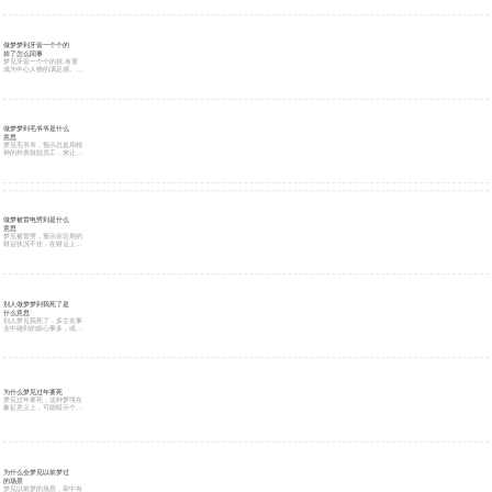
因为身体、思想、行为或意
束缚，去寻求属于自己的
识方面的原因。此外，梦见
路。总之，梦到血腥场面需
自己要死了还可能预示着不
要结合自身情况进行分析，
好的预兆，会遇到忧愁不
同时建议做事谨慎认真，以
幸。但是也有可能是待业者
避免不必要的风险。
近期钱财方面起伏不定，需
做梦梦到牙齿一个个的
要多加注意。总之，梦见自
掉了怎么回事
己要死了并不一定代表什么
梦见牙齿一个个的掉,有著
具体的意思，需要结合自身
成为中心人物的满足感。只
情况和梦境中的细节来进行
要觉得是该自己上场的时候
分析。
了,那就别犹豫踏向前一步
吧。越是积极的姿态运气越
能增添动力,即使是初次碰
触的事情也要果敢挑战喔。
感情方面当然更要展现这股
活力,面对情人节的到来,现
做梦梦到毛爷爷是什么
在就酝酿好情绪与自信,让
意思
当天有一个最完美的表现。
梦见毛爷爷，预示总是用精
神的外表鼓励员工，来让公
司的员工都能鼓起劲来干
活。女人梦见毛爷爷，预示
着你的人际关系运势近日不
佳，要注意，平时为人处事
尽量低调。男人梦见毛爷
爷，预示你近期会受到疾病
的折磨，但很快就会康复，
要注意加强身体锻炼。
做梦被雷电劈到是什么
意思
梦见被雷劈，预示你近期的
财运状况不佳，在财运上会
容易出现破财的情况，在投
资理财上也会出现损失，建
议你外出时要注意看管好自
己的随身物品，在投资上也
需要适度，不要轻易涉及自
己不熟悉的领域。今天你在
做事时，有一部分是没法自
别人做梦梦到我死了是
己做主，需要依赖别人的力
什么意思
量的。放下面子，征求对方
别人梦见我死了，多主在事
的意见和配合，往往能帮助
业中碰到的烦心事多，或你
你赢得主动。不过，就算事
在对方的生活中扮演的角色
情顺利解决，你还是难以平
比较重要，则对你们的关系
静心绪，夜晚安静的时候，
影响较为重要。如你在事业
你也许会有新的目标和计
中能够改变初衷，则事业会
划。
有好的发展机遇，切不可因
一点小事与别人争吵，对你
事业发展极为不利。
为什么梦见过年要死
梦见过年要死，这种梦境在
象征意义上，可能暗示个人
身心状态正处于转折点，意
味着一段时期的结束与新的
开始，梦中的死亡也可能是
一种转折的象征。
为什么会梦见以前梦过
的场景
梦见以前梦的场景，家中有