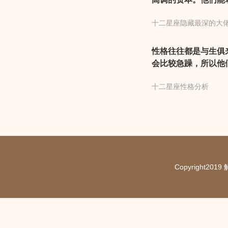
内敛有内涵的代表星
十二星座隐藏最深的大
对待事情严谨，一旦
性格往往都是与生俱
会比较急躁，所以他
得享受生活。
十二星座性格分析
Copyright20