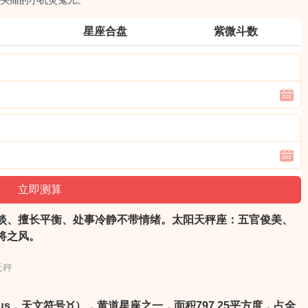
头痛的小机灵鬼儿。
星座合盘
紫微斗数
淡、擅长平衡、处事冷静不带情绪。太阳天秤座：五官俊美、
将之风。
天秤
rus，天文符号♉），黄道星座之一，面积797.25平方度，占全