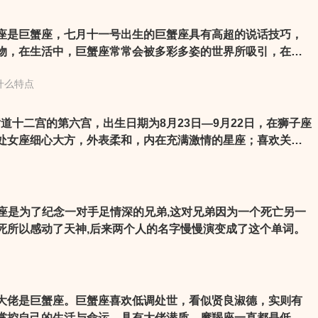
座是巨蟹座，七月十一号出生的巨蟹座具有高超的说话技巧，
物，在生活中，巨蟹座常常会被多彩多姿的世界所吸引，在巨
乎什么都会知道，而且还会经常在人群中提出自己的高见。这
什么特点
最内敛的巨蟹座，也会有一肚子的见解，想贡献给亲密的朋友
天出生的巨蟹座是一个特别能说的人。
是黄道十二宫的第六宫，出生日期为8月23日—9月22日，在狮子座
处女座细心大方，外表柔和，内在充满激情的星座；喜欢关注
经紧张，做事一丝不苟，虽然较内向难免会使心情忧郁，但天
，不会因此一蹶不振，有目标才有进步，需要时时的鼓励。
子座是为了纪念一对手足情深的兄弟,这对兄弟因为一个死亡另一
死所以感动了天神,后来两个人的名字慢慢演变成了这个单词。
大佬是巨蟹座。巨蟹座喜欢低调处世，看似贤良淑德，实则有
掌控自己的生活与命运，具有大佬潜质。摩羯座一直都是低调