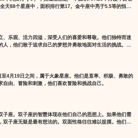
，在全天88个星座中，面积排行第17。金牛座中亮于5.5等的恒星
宿五（金牛座α），视星等为0.85。每年11月30日子夜金牛座
立、乐观、活力四溢，深受人们的喜爱和尊敬。他们独特而迷
的人，他们敢于追求自己的梦想并勇敢地面对生活的挑战。无
还是同事，与射手座男生相处都是一种愉悦而充实的体验。
日至4月19日之间，属于火象星座。他们是直率、积极、勇敢的
求自由、冒险和刺激，他们喜欢冒险和挑战自己。
双子座。双子座的智慧体现在他们自己的思想上。如果他们需
，双子座无疑是最有想法的。双面性格往往难以捉摸。他们善
他们会认为人存在的最大意义就是思考如何制造问题，如何解
座的变化和不专一往往使他们在做事时没有毅力，容易半途而