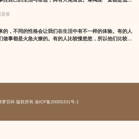
座，擅于隐藏自己的实力。射手座永远积极向上，内心细腻，
佬是谁
绽放，绝对是隐藏最深的大佬。
来的，不同的性格会让我们在生活中有不一样的体验。有的人
们做事都是火急火燎的。有的人比较慢悠悠，所以他们比较懂
19 解梦百科 版权所有
渝ICP备20005331号-1