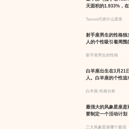
天面积的1.933%
有98颗，最亮星为毕
Taurus代表什么星座
中心经过上中天。
射手座男生的性格独
人的个性吸引着周围
论是作为朋友、伴侣
射手座男生的性格
白羊座出生在3月21
人。白羊座的个性追
白羊座-性格分析
最强大的风象星座是
要制定一个活动计划
于思考，喜欢思考。
三大风象星座哪个最强
决问题。然而，双子