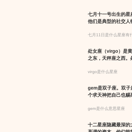
废。
七月十一号出生的星
他们是典型的社交人
蟹座的眼中，他们似
七月11日是什么星座有
一天出生的，即使是
或家人。因此，这一
处女座（virgo）
之东，天秤座之西。
细节，容易挑剔和神
virgo是什么星座
生的优点就是放得开
gem是双子座。双
个求天神把自己也赐
gem是什么意思星座
十二星座隐藏最深的
高调的资本。他们能