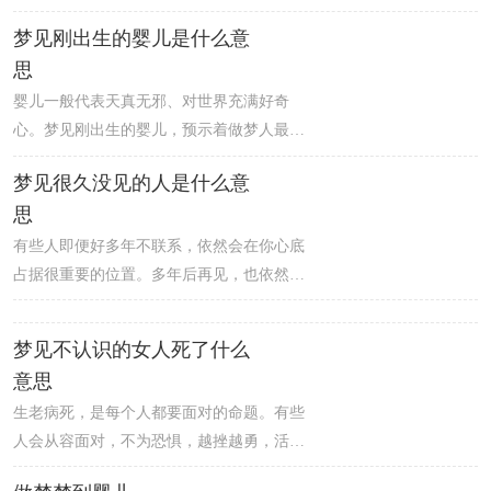
当官，意味着做梦人最近的恋情走势良好，
成绩会让你的心情也变差，而且在恋情方
梦见刚出生的婴儿是什么意
如果做梦人是单身，则桃花运非常好，参加
面，做梦人的艳遇指数上升，较有可能被陌
思
聚会可得到更多机会；如果做梦人有对象，
生的异性吸引，或者遭遇异国情缘。
则两人之间相处愉快，而且会有一些小惊喜
婴儿一般代表天真无邪、对世界充满好奇
让彼此的感情更加亲密。准备考试的人梦见
心。梦见刚出生的婴儿，预示着做梦人最近
自己当官，意味着做梦人不能顺利如愿，不
将获取一时的成功，如果想获得长久的成
梦见很久没见的人是什么意
被录取。
功，还需要坚强持久的毅力，好好把握机
思
会。男人梦见刚出生的婴儿，意味着做梦人
近期终于摆脱烦心的工作，想与朋友聚聚，
有些人即便好多年不联系，依然会在你心底
容易犹豫不决，可能会错过好时机。
占据很重要的位置。多年后再见，也依然是
亲切的、熟悉的、温暖的感觉。梦见很久不
见的人，暗示着一种精神上的寻觅，梦者希
梦见不认识的女人死了什么
望找到心灵的归依。潜意识里，你渴望回到
意思
你以前熟悉的地方或者老朋友之中去，然
生老病死，是每个人都要面对的命题。有些
而，你也知道这是不可能的。
人会从容面对，不为恐惧，越挫越勇，活出
精彩灿烂的一生，而有的人一蹶不振，停滞