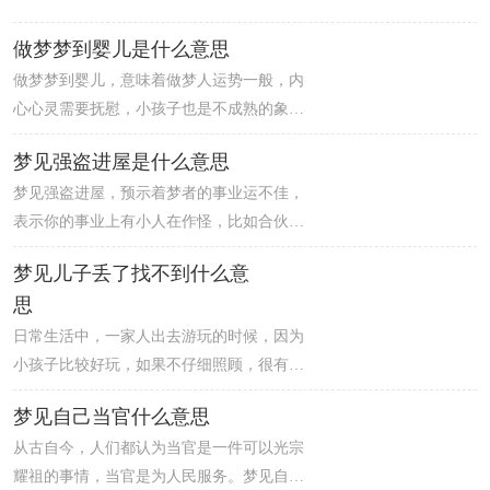
做梦梦到婴儿是什么意思
做梦梦到婴儿，意味着做梦人运势一般，内
心心灵需要抚慰，小孩子也是不成熟的象
征，如果你目前正处于窘境，就应该回到原
梦见强盗进屋是什么意思
点去想清楚，或者要从头细细思量，才能把
梦见强盗进屋，预示着梦者的事业运不佳，
事情顺利解决。职员做梦梦到婴儿，意味着
表示你的事业上有小人在作怪，比如合伙人
财运走高，贵人运强，朋友会给你提供投资
产生邪念，使你的事业遭受损失，所以你一
资讯，或介绍你获得赚外快的机会。婴儿胖
梦见儿子丢了找不到什么意
定要多注意合作伙伴或团队成员最近的行
嘟嘟的，非常惹人喜爱，让人忍不住亲近。
思
为，否则将会破财。有些贼很大胆，趁着别
人家睡着的时候，用工具割开窗户，悄悄进
日常生活中，一家人出去游玩的时候，因为
去别人家，开始实施盗窃。其实天网恢恢疏
小孩子比较好玩，如果不仔细照顾，很有可
而不漏，在法治社会，法律是不会放过任何
能会走丢。梦见儿子丢了找不到，意味着做
梦见自己当官什么意思
一个犯罪之人的。
梦人这两天需要承担的任务很多，容易在处
从古自今，人们都认为当官是一件可以光宗
理工作的时候遇见很多让你烦恼的事情，若
耀祖的事情，当官是为人民服务。梦见自己
是打算自己单打独斗，不佳的工作或者学业