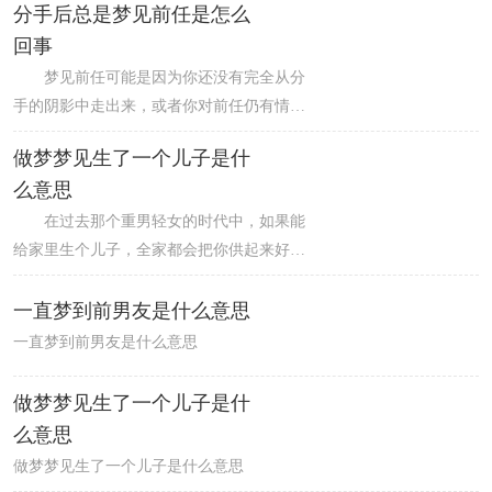
分手后总是梦见前任是怎么
喜欢的人就代表对方在想你。
回事
梦见前任可能是因为你还没有完全从分
手的阴影中走出来，或者你对前任仍有情感
上的依恋。这种情况很正常，但是如果这种
做梦梦见生了一个儿子是什
情况持续时间过长，可能会影响你的生活和
么意思
情感健康。建议你多关注自己的情绪和生活
状况，尝试接受分手的现实，放下过去，向
在过去那个重男轻女的时代中，如果能
前看。
给家里生个儿子，全家都会把你供起来好好
保护着，基本上在家里就有地位了，这就是
所谓的母凭子贵。
一直梦到前男友是什么意思
一直梦到前男友是什么意思
做梦梦见生了一个儿子是什
么意思
做梦梦见生了一个儿子是什么意思