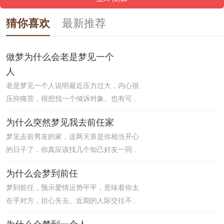
猜你喜欢
最新推荐
做梦为什么会老是梦见一个
人
老是梦见一个人说明最近压力过大，内心很
压抑痛苦，很想找一个倾诉对象。也有可能
是因为这个人在你的现实生活中占据了很大
为什么突然梦见我去前任家
的比例和篇幅，所以在你的潜意识里面，已
梦见去前男友的家，这两天算是你相当开心
经有了他的存在，无所不在。也是新的开始
的日子了，你真应该找几个知己好友一同出
的暗示。工作、恋爱上都可得到新的开始。
去玩玩的。另外，在职场上的你可能也会有
一直以来困扰的问题也可能得到解决，是个
为什么会梦到前任
着与上司/老师亲切沟通的样子。
好梦。
梦到前任，预示爱情运势平平，意味着你太
在乎对方，担心失去。近期的人际交往不太
顺利，无意间会发觉最信赖的朋友在背后说