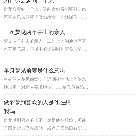
为什么会梦到一个人
自己的闲话，会受到很大的打击，想要治愈
做梦会梦到一个人，这两天你将能够对自己
心里的创伤需要一段很长的时间。建议梦者
不喜欢已久的环境做出改变，能够抓住一切
不要太过烦恼，坦然面对。无法从过往的感
出现的机会来进行创新。不过需要注意的
情中走出来。虽然有概率让你们做回朋友，
一次梦见两个去世的亲人
是，你进行革新的目的可能是为了大家共同
但是复合的话几乎不可能，建议你断了念
梦见两个死去的亲人，工作上的沟通运有著
的利益，而你自己多半并不能从中得到什么
头。
不安定气息，职场中的遣词用句需多加留意
个人好处。
的一天。特别是对上司、前辈在提出建议
时，要细心些不要伤到对方的自尊，这点可
单身梦见前妻是什么意思
是这两天待人面上的关键喔。另外，别人家
单身的人梦见前妻，主近期在情感上的依赖
的传言、坏话，不管是说或听都应避免，由
性加重，对恋人要求增多。1：暗示你将陷入
什麽地方会漏出去的暗示哟。跟家人也有发
热恋，如醉如痴。2：暗示你在等待一段朦胧
生口角的可能，不过这两天严禁回嘴顶撞。
做梦梦到喜欢的人是他在想
的感情，可能你对某人很有好感，但刚刚开
我吗
始交往。3：表示恋爱旅途是会有不如意的事
发生。4：表示你长久的单恋将会有结果。
做梦梦到喜欢的人不一定是他在想你，可能
5：会娶一位绰约多姿的姑娘为妻。
是因为你自己在想他，或者是因为日有所思
夜有所梦。因此，不能单纯地认为做梦梦到