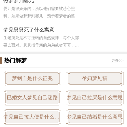
做梦梦到婴儿
不前。据统计，地球上每秒就有1.8人死亡,其
婴儿是很娇嫩的，所以他们需要被悉心照
中有认识的和不认识的。梦见不认识的女人
料。如果做梦梦到婴儿，预示着梦者的整体
死了，暗示梦者会有一些孤单无助的情绪。
运势还算不错，你在事业上会有好的机遇，
如果出现意外状况，只要保持稳定的心情，
梦见舅舅死了什么寓意
可考虑跳槽。而且你的恋爱运很好，容易邂
不受到周围人士的干扰即可。另外，也可能
生老病死是不可逆转的自然规律，每个人都
逅到真心相爱之人，但要节约开支，花钱不
暗示梦者体质有偏弱的倾向，精神消沉，容
要去面对。舅舅指母亲的弟弟或者哥哥，逢
能大手大脚，如果不为以后做打算，那可能
易出现胃口改变或胃部消化功能不佳。
年过节都会见面，联络感情。梦见舅舅死
会遭遇破财危机。
热门解梦
了，预示近期会有意想不到的幸运来临，之
更多>>
前随便应征的有奖征答，极有可能中奖，自
己可以周游世界，提前要有心理准备，避免
梦到血是什么征兆
孕妇梦见猫
到时慌张不知所措。
已婚女人梦见自己迷路
梦见自己拉屎是什么意思
梦见自己拉大便是什么意思
梦见自己结婚是什么意思