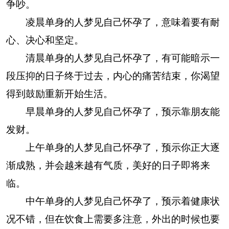
争吵。
凌晨单身的人梦见自己怀孕了，意味着要有耐
心、决心和坚定。
清晨单身的人梦见自己怀孕了，有可能暗示一
段压抑的日子终于过去，内心的痛苦结束，你渴望
得到鼓励重新开始生活。
早晨单身的人梦见自己怀孕了，预示靠朋友能
发财。
上午单身的人梦见自己怀孕了，预示你正大逐
渐成熟，并会越来越有气质，美好的日子即将来
临。
中午单身的人梦见自己怀孕了，预示着健康状
况不错，但在饮食上需要多注意，外出的时候也要