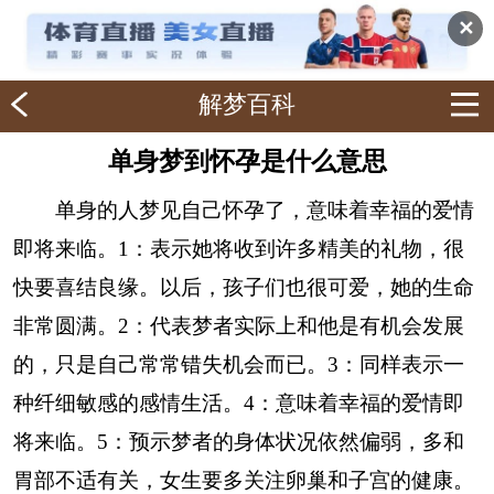
✕
解梦百科
单身梦到怀孕是什么意思
单身的人梦见自己怀孕了，意味着幸福的爱情
即将来临。1：表示她将收到许多精美的礼物，很
快要喜结良缘。以后，孩子们也很可爱，她的生命
非常圆满。2：代表梦者实际上和他是有机会发展
的，只是自己常常错失机会而已。3：同样表示一
种纤细敏感的感情生活。4：意味着幸福的爱情即
将来临。5：预示梦者的身体状况依然偏弱，多和
胃部不适有关，女生要多关注卵巢和子宫的健康。