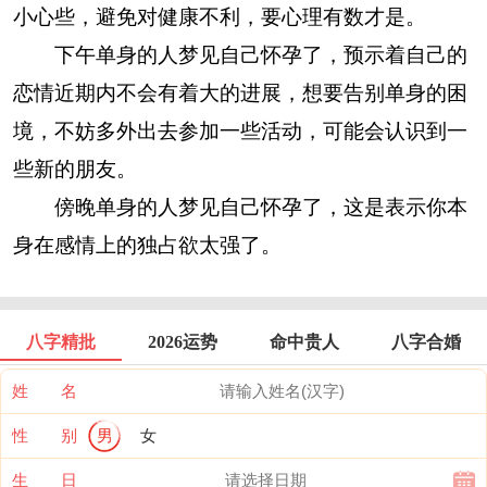
小心些，避免对健康不利，要心理有数才是。
下午单身的人梦见自己怀孕了，预示着自己的
恋情近期内不会有着大的进展，想要告别单身的困
境，不妨多外出去参加一些活动，可能会认识到一
些新的朋友。
傍晚单身的人梦见自己怀孕了，这是表示你本
身在感情上的独占欲太强了。
八字精批
2026运势
命中贵人
八字合婚
姓 名
性 别
男
女
生 日