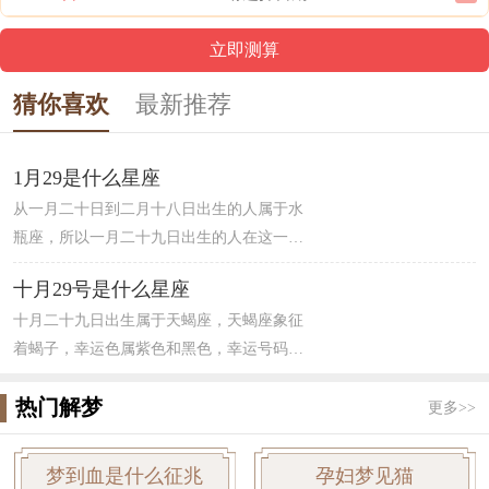
猜你喜欢
最新推荐
1月29是什么星座
从一月二十日到二月十八日出生的人属于水
瓶座，所以一月二十九日出生的人在这一区
间内。水瓶座主宰天王星，属于风象星座。
十月29号是什么星座
水瓶座的人在生活中，爱情中让人琢磨不定
十月二十九日出生属于天蝎座，天蝎座象征
无法定型，追求思想自由人很聪明。对待朋
着蝎子，幸运色属紫色和黑色，幸运号码为
友友善和睦，算是绝对的“友谊之星”，但是
4，天蝎男的特点为冷静且洞察人心，对事情
水瓶座的人有很强烈的好奇心，情绪不是相
热门解梦
向来高瞻远瞩，看的比较远，能够洞察人
对稳定。
更多>>
心。对于天蝎女来说，更容易明察秋毫，掌
握人心，并且有很强的占有欲，让人琢磨不
梦到血是什么征兆
孕妇梦见猫