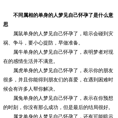
不同属相的单身的人梦见自己怀孕了是什么意
思
属鼠单身的人梦见自己怀孕了，暗示会碰到灾
祸、争斗，要小心提防，早做准备。
属牛单身的人梦见自己怀孕了，表明梦者对现
在的感情生活并不满意。
属虎单身的人梦见自己怀孕了，表示你的朋友
很多，并且你能得到朋友们的喜爱，在遇到困难时
候会有许多人帮你解决。
属兔单身的人梦见自己怀孕了，表示在你预想
的时刻，你没有那么成功，但是最后的结局很好。
属龙单身的人梦见自己怀孕了，还有可能暗示