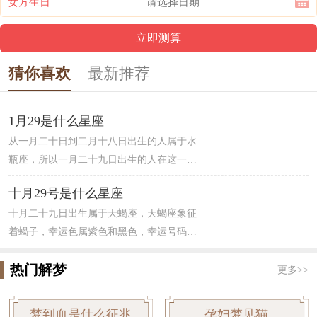
女方生日
猜你喜欢
最新推荐
1月29是什么星座
从一月二十日到二月十八日出生的人属于水
瓶座，所以一月二十九日出生的人在这一区
间内。水瓶座主宰天王星，属于风象星座。
十月29号是什么星座
水瓶座的人在生活中，爱情中让人琢磨不定
十月二十九日出生属于天蝎座，天蝎座象征
无法定型，追求思想自由人很聪明。对待朋
着蝎子，幸运色属紫色和黑色，幸运号码为
友友善和睦，算是绝对的“友谊之星”，但是
4，天蝎男的特点为冷静且洞察人心，对事情
水瓶座的人有很强烈的好奇心，情绪不是相
热门解梦
向来高瞻远瞩，看的比较远，能够洞察人
对稳定。
更多>>
心。对于天蝎女来说，更容易明察秋毫，掌
握人心，并且有很强的占有欲，让人琢磨不
梦到血是什么征兆
孕妇梦见猫