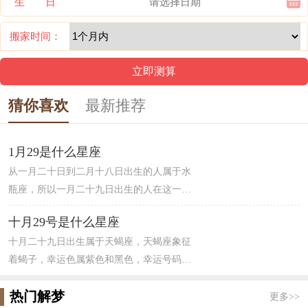
生 日
搬家时间：
猜你喜欢
最新推荐
1月29是什么星座
从一月二十日到二月十八日出生的人属于水
瓶座，所以一月二十九日出生的人在这一区
间内。水瓶座主宰天王星，属于风象星座。
十月29号是什么星座
水瓶座的人在生活中，爱情中让人琢磨不定
十月二十九日出生属于天蝎座，天蝎座象征
无法定型，追求思想自由人很聪明。对待朋
着蝎子，幸运色属紫色和黑色，幸运号码为
友友善和睦，算是绝对的“友谊之星”，但是
4，天蝎男的特点为冷静且洞察人心，对事情
水瓶座的人有很强烈的好奇心，情绪不是相
热门解梦
向来高瞻远瞩，看的比较远，能够洞察人
对稳定。
更多>>