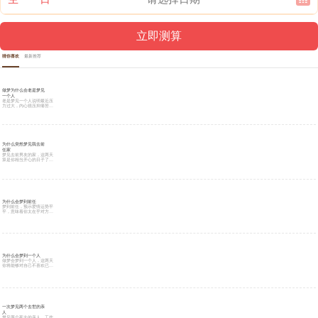
猜你喜欢
最新推荐
做梦为什么会老是梦见
一个人
老是梦见一个人说明最近压
力过大，内心很压抑痛苦，
很想找一个倾诉对象。也有
可能是因为这个人在你的现
实生活中占据了很大的比例
和篇幅，所以在你的潜意识
里面，已经有了他的存在，
无所不在。也是新的开始的
暗示。工作、恋爱上都可得
为什么突然梦见我去前
到新的开始。一直以来困扰
任家
的问题也可能得到解决，是
梦见去前男友的家，这两天
个好梦。
算是你相当开心的日子了，
你真应该找几个知己好友一
同出去玩玩的。另外，在职
场上的你可能也会有着与上
司/老师亲切沟通的样子。
为什么会梦到前任
梦到前任，预示爱情运势平
平，意味着你太在乎对方，
担心失去。近期的人际交往
不太顺利，无意间会发觉最
信赖的朋友在背后说自己的
闲话，会受到很大的打击，
想要治愈心里的创伤需要一
段很长的时间。建议梦者不
要太过烦恼，坦然面对。无
法从过往的感情中走出来。
为什么会梦到一个人
虽然有概率让你们做回朋
做梦会梦到一个人，这两天
友，但是复合的话几乎不可
你将能够对自己不喜欢已久
能，建议你断了念头。
的环境做出改变，能够抓住
一切出现的机会来进行创
新。不过需要注意的是，你
进行革新的目的可能是为了
大家共同的利益，而你自己
多半并不能从中得到什么个
人好处。
一次梦见两个去世的亲
人
梦见两个死去的亲人，工作