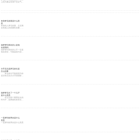
上的沟通运有著不安定气
息，职场中的遣词用句需多
加留意的一天。特别是对上
司、前辈在提出建议时，要
细心些不要伤到对方的自
尊，这点可是这两天待人面
上的关键喔。另外，别人家
的传言、坏话，不管是说或
听都应避免，由什麽地方会
单身梦见前妻是什么意
漏出去的暗示哟。跟家人也
思
有发生口角的可能，不过这
单身的人梦见前妻，主近期
两天严禁回嘴顶撞。
在情感上的依赖性加重，对
恋人要求增多。1：暗示你
将陷入热恋，如醉如痴。
2：暗示你在等待一段朦胧
的感情，可能你对某人很有
好感，但刚刚开始交往。
3：表示恋爱旅途是会有不
如意的事发生。4：表示你
做梦梦到喜欢的人是他
长久的单恋将会有结果。
在想我吗
5：会娶一位绰约多姿的姑
做梦梦到喜欢的人不一定是
娘为妻。
他在想你，可能是因为你自
己在想他，或者是因为日有
所思夜有所梦。因此，不能
单纯地认为做梦梦到喜欢的
人就代表对方在想你。
分手后总是梦见前任是
怎么回事
梦见前任可能是因为你
还没有完全从分手的阴影中
走出来，或者你对前任仍有
情感上的依恋。这种情况很
正常，但是如果这种情况持
续时间过长，可能会影响你
的生活和情感健康。建议你
多关注自己的情绪和生活状
况，尝试接受分手的现实，
做梦梦见生了一个儿子
放下过去，向前看。
是什么意思
在过去那个重男轻女的
时代中，如果能给家里生个
儿子，全家都会把你供起来
好好保护着，基本上在家里
就有地位了，这就是所谓的
母凭子贵。
一直梦到前男友是什么
意思
一直梦到前男友是什么意思