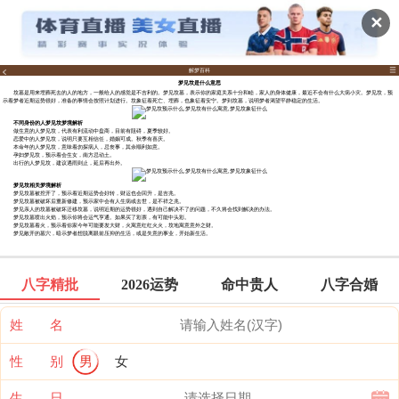
✕
解梦百科
梦见坟是什么意思
坟墓是用来埋葬死去的人的地方，一般给人的感觉是不吉利的。梦见坟墓，表示你的家庭关系十分和睦，家人的身体健康，最近不会有什么大病小灾。梦见坟，预
示着梦者近期运势很好，准备的事情会按照计划进行。坟象征着死亡、埋葬，也象征着安宁。梦到坟墓，说明梦者渴望平静稳定的生活。
不同身份的人梦见坟梦境解析
做生意的人梦见坟，代表有利流动中盘商，目前有阻碍，夏季较好。
恋爱中的人梦见坟，说明只要互相信任，婚姻可成。秋季有喜庆。
本命年的人梦见坟，意味着勿探病人，忌丧事，其余顺利如意。
孕妇梦见坟，预示着会生女，南方忌动土。
出行的人梦见坟，建议遇雨则止，延后再出外。
梦见坟相关梦境解析
梦见坟墓被挖开了，预示着近期运势会好转，财运也会回升，是吉兆。
梦见坟墓被破坏后重新修建，预示家中会有人生病或去世，是不祥之兆。
梦见亲人的坟墓被破坏迁移坟墓，说明近期的运势很好，遇到自己解决不了的问题，不久将会找到解决的办法。
梦见坟墓喷出火焰，预示你将会运气亨通。如果买了彩票，有可能中头彩。
梦见坟墓着火，预示着你家今年可能要发大财，火寓意红红火火，坟地寓意意外之财。
梦见敞开的墓穴，暗示梦者想脱离眼前压抑的生活，或是失意的事业，开始新生活。
八字精批
2026运势
命中贵人
八字合婚
姓 名
性 别
男
女
生 日