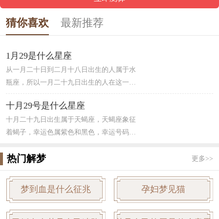
猜你喜欢
最新推荐
1月29是什么星座
从一月二十日到二月十八日出生的人属于水
瓶座，所以一月二十九日出生的人在这一区
间内。水瓶座主宰天王星，属于风象星座。
十月29号是什么星座
水瓶座的人在生活中，爱情中让人琢磨不定
十月二十九日出生属于天蝎座，天蝎座象征
无法定型，追求思想自由人很聪明。对待朋
着蝎子，幸运色属紫色和黑色，幸运号码为
友友善和睦，算是绝对的“友谊之星”，但是
4，天蝎男的特点为冷静且洞察人心，对事情
水瓶座的人有很强烈的好奇心，情绪不是相
热门解梦
向来高瞻远瞩，看的比较远，能够洞察人
对稳定。
更多>>
心。对于天蝎女来说，更容易明察秋毫，掌
握人心，并且有很强的占有欲，让人琢磨不
梦到血是什么征兆
孕妇梦见猫
透，伴随着一股很强的神秘感，让人难以接
近。