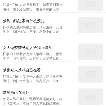
否则会破财。单身者梦见好多棺材，预示
打算出门的人梦见鞋坏了，如果遇到雨水
最近爱情方面会有不少勇敢表白的好时
阻碍，建议延期出行。准备考试的人梦见
机，被表白也是有可能的。若明若暗的情
鞋坏了，可能意味着最近你的心情不定，
愫将逐渐变得明朗，渴望对前段时期一些
会影响考试成绩，很难被录取。创业的人
朦胧的情感获得确定的答案。
梦到白猫进家有什么预兆
梦见鞋坏了，可能表示你的事业不能顺利
怀孕的人梦到白猫进家，预示生男，八月
经营，需要重新整顿之后再开始。
生女，慎防怪胎，不安。恋爱中的人梦到
白猫进家，说明虽然有其他缘由，产生变
卦，应该融通。做生意的人梦到白猫进
家，预示着财运不容乐观，收入和支出的
女人做梦梦见别人给我白馒头
差距比较大，不过有人会请客或送你东
怀孕的人做梦梦见别人给我白馒头，预示
西，还是可以弥补的。
生男，勿动胎气。出行的人做梦梦见别人
给我白馒头，建议遇风雨则延后出行。本
命年的人做梦梦见别人给我白馒头，意味
梦见别人杀鸡自己在看
着不可太亲信朋友，有恩将仇报之事，勿
打算出门的人梦见别人杀鸡，建议夏占有
信传言。
阻碍，慎防水火之灾，秋占可行。准备考
试的人梦见别人杀鸡，意味着理科成绩不
佳，影响录取分数。谈婚论嫁的人梦见别
梦见自己在高处
人杀鸡，说明若不能三方委屈还就，无法
梦见自己在高处，预示近期运势大好，将
和顺，难成婚姻。
会飞黄腾达。本命年的人梦见自己在高