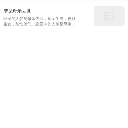
处，意味着稍在流动中得财，未能稳定，
大致平顺。怀孕的人梦见自己在高处，预
梦见母亲去世
示生女，冬占生男，水土不服小心饮食。
怀孕的人梦见母亲去世，预示生男，夏月
生女，防动胎气。恋爱中的人梦见母亲去
世，说明心甘情愿，有诚信相处婚姻可
成。本命年的人梦见母亲去世，意味着朋
友之事少管，防被连累惹上官司。钱财出
梦见家里被淹
入小心。
怀孕的人梦见家里被淹，预示生男，四月
生女，慎防流产。做生意的人梦见家里被
淹，代表经营不利，要停顿一段时间，阻
碍多。恋爱中的人梦见家里被淹，说明掌
梦见去世的同事
握时机求婚必有结果，婚姻可成。
怀有身孕的人梦见去世的同事，预示生
男，夏占生女，防流产。谈婚论嫁的人梦
见去世的同事，说明有二婚的现象，第一
次的婚姻不圆满。创业的人梦见去世的同
梦见红色的蛇是什么意思
事，代表起初营利佳，随后慢慢变卦而亏
工作的人梦见红色的蛇，这是好运的象
损。
征，代表着你近期会在工作上解决各种难
题，工作的状态越来越好，事业有蒸蒸日
上的趋势。但是需要注意那些眼红的人，
孕妇梦见抓了好多不同的鱼
他们很有可能会对你有所不利。