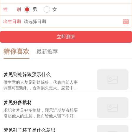
性 别
男
女
出生日期
猜你喜欢
最新推荐
梦见到处躲狼预示什么
做生意的人梦见到处躲狼，代表内部人事
调整可望顺利，否则损失更大。恋爱中的
人梦见到处躲狼，说明意见难相投，未能
如愿成婚。本命年的人梦见到处躲狼，意
梦见好多棺材
味着在求必得，顺利如意，慎防官司谣
求职者梦见好多棺材，预示近期梦者想要
言。
引起他人的注意，反而给他人留下不好的
印象。投资者梦见好多棺材，预示着梦者
的财运不佳，你所投资的项目不要冒险，
梦见鞋子坏了是什么意思