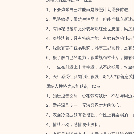
属蛇人优点和缺点：优点
1、不会炫耀自已才能而是按照计划逐步前进。
2、思路敏锐，虽然生性平淡，但能当机立断速战
3、有神秘浪漫斯文外表与熟练处世态度，风度
4、冷静沈着，具有特殊才能，有始有终的斗志
5、沈默寡言不轻易动怒，凡事三思而行，是有
6、很了解自已的能力，很重视精神生活，拥有来
7、一生在财运上非常幸运，从不缺钱用，对金
8、天生感受性及知识性很强，对?人?有善意关
属蛇人性格优点和缺点：缺点
1、知进退善交际，心稍带有嫉妒，不易与周边
2、爱得深且专一，无法容忍对方的负心。
3、表面冷漠占领有欲很强，个性上有柔弱的一面
4、情绪不稳，感情易生波折。