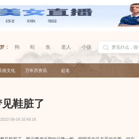
梦：
狗
蛇
鱼
老人
小孩
民俗文化
万年历资讯
起名
梦见鞋脏了
2022-08-16 16:49:18