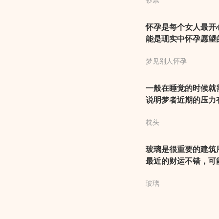
钞票
不少奖励。建议你万
怀孕是每个女人最开
能是现实中怀孕愿望
所变化，和你的关系
梦见别人怀孕
某些想法与观点开始
一般在睡觉的时候就
说明梦者近期的压力
题。女人梦见枕头，
枕头
帮助，可以顺利的度
玻璃是很重要的建筑
最近的财运不错，可
情发展稳定，只要有
玻璃
但梦者也要注意，要