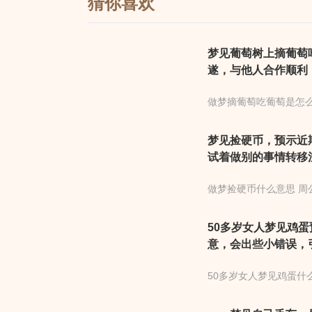
猜你喜欢
梦见葡萄树上摘葡萄
遂，与他人合作顺利
是可得之物，则近期
做梦摘葡萄吃葡萄是怎
梦见捡硬币，预示近
试着做别的事情转移
会有新突破，要是碰
做梦捡硬币什么意思 周
放一点。而且其中有
好的话连做事的力气
50多岁女人梦见鸡
意，会出些小错误，
错误的发生。同时，
50多岁女人梦见鸡蛋什
梦见鸡蛋代表先失后
难免，以忍让信任化