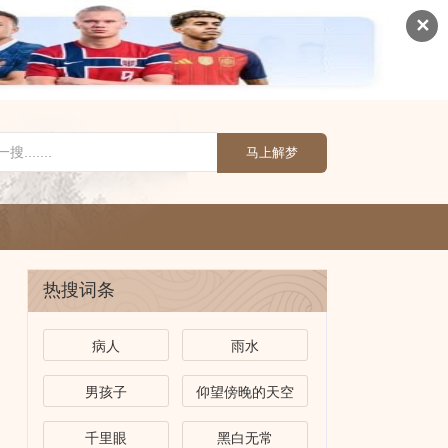
✕
马上解梦
热搜词条
病人
雨水
男孩子
仰望傍晚的天空
千里眼
黑白无常