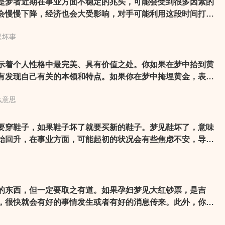
梦者近期在事业方面不稳定的兆头，可能会受到很多因素的
会慢慢下降，经济也会大受影响，对手可能利用这段时间打击
好准备。
是坏事
着个人性格中最完美、具有价值之处。你如果在梦中拾到黄
有发现自己有关的本领和特点。如果你在梦中掩埋黄金，表示
息。
么意思
要穿鞋子，如果鞋子坏了就要买新的鞋子。梦见鞋坏了，意味
始回升，在事业方面，可能起初的状况会有些焦虑不安，导致
但是坚持努力，越往后越容易，而且会因业绩的上涨而赢回自
是吉兆。
的东西，但一定要取之有道。如果孕妇梦见大红钞票，是吉
，很快就会有好的事情发生或者有好的消息传来。此外，你的
然会觉得工作很辛苦，但对于收入还是很满意的，并且会获得