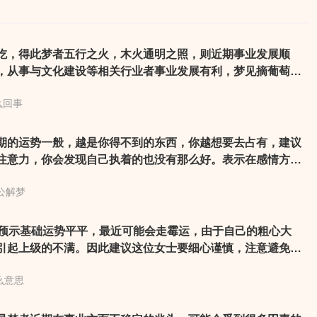
吃，得此梦者五行之火，木火通明之照，则近期事业发展顺
，从事与文化建设等相关行业者事业发展有利，梦见摘葡萄乃
你的财运良好，与他人的合作能为你的事业提供更好的机会。
么回事
期的运势一般，越是你得不到的东西，你越想要去占有，建议
注意力，你会发现自己执着的也没有那么好。表示在感情方面
上心仪的人，可以大胆出击。这两天在人际关系上应将心灵开
公解梦
人对你表示好感的可能喔。其实只要多想些快乐的事物，情绪
与欲望也加倍了。
蛋预示基础运势平平，最近可能会走霉运，由于自己的粗心大
引起上级的不满。因此建议这位女士要细心谨慎，注意避免小
也可以参考不同类型女人梦见鸡蛋的解析，例如做生意的女人
么意思
得、要有信心得财利，本命年的女人梦见鸡蛋意味着家庭风波
解灾难等等。