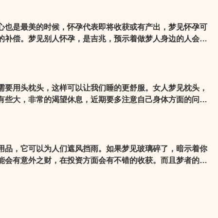
事低调，免得出现什么差错，让自己损失了一笔钱财。
心也是最美的时候，怀孕代表即将收获或有产出，梦见怀孕可
的补偿。梦见别人怀孕，是吉兆，预示着做梦人身边的人会有
将发生一些变化，变化的很可能是他们的某些言行举止，或者
变得和以前不同了，比如他们开始变得成熟等等。
需要用头枕头，这样可以让我们睡的更舒服。女人梦见枕头，
有些大，非常的渴望休息，近期要多注意自己身体方面的问
是吉兆，预示着近期梦者的运势很好，危难时刻会得到朋友的
过难关。
用品，它可以为人们遮风挡雨。如果梦见玻璃碎了，暗示着你
能会有意外之财，在投资方面会有不错的收获。而且梦者的恋
共同的目标和计划，婚姻可成，就连单身的人也会有桃花运。
时刻谨防小人的侵扰。