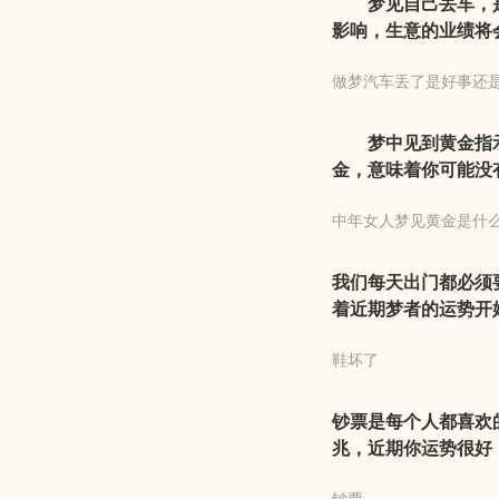
梦见自己丢车，是
影响，生意的业绩将
你的生意，提醒你做
做梦汽车丢了是好事还
梦中见到黄金指示
金，意味着你可能没
你希望藏匿物质和信
中年女人梦见黄金是什
我们每天出门都必须
着近期梦者的运势开
事情多有差错出现，
鞋坏了
信，其后做事顺利，
钞票是每个人都喜欢
兆，近期你运势很好
财运也非常不错，虽