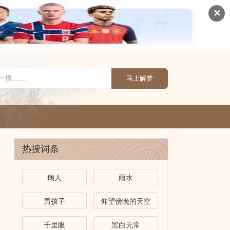
✕
马上解梦
热搜词条
病人
雨水
男孩子
仰望傍晚的天空
千里眼
黑白无常