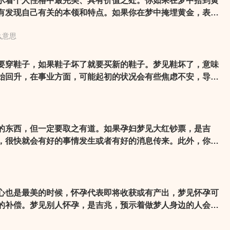
着个人性格中最完美、具有价值之处。你如果在梦中拾到黄
有发现自己有关的本领和特点。如果你在梦中掩埋黄金，表示
息。
么意思
要穿鞋子，如果鞋子坏了就要买新的鞋子。梦见鞋坏了，意味
始回升，在事业方面，可能起初的状况会有些焦虑不安，导致
但是坚持努力，越往后越容易，而且会因业绩的上涨而赢回自
是吉兆。
的东西，但一定要取之有道。如果孕妇梦见大红钞票，是吉
，很快就会有好的事情发生或者有好的消息传来。此外，你的
然会觉得工作很辛苦，但对于收入还是很满意的，并且会获得
事低调，免得出现什么差错，让自己损失了一笔钱财。
心也是最美的时候，怀孕代表即将收获或有产出，梦见怀孕可
的补偿。梦见别人怀孕，是吉兆，预示着做梦人身边的人会有
将发生一些变化，变化的很可能是他们的某些言行举止，或者
变得和以前不同了，比如他们开始变得成熟等等。