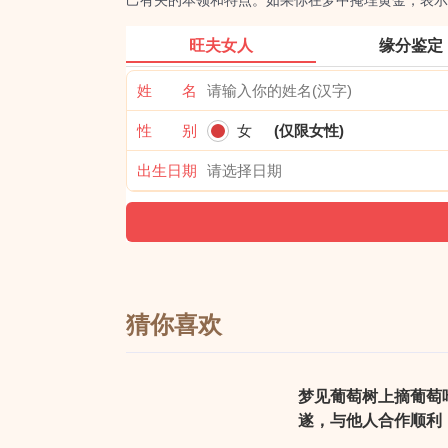
己有关的本领和特点。如果你在梦中掩埋黄金，表示
旺夫女人
缘分鉴定
姓 名
性 别
女
(仅限女性)
出生日期
猜你喜欢
梦见葡萄树上摘葡萄
遂，与他人合作顺利
是可得之物，则近期