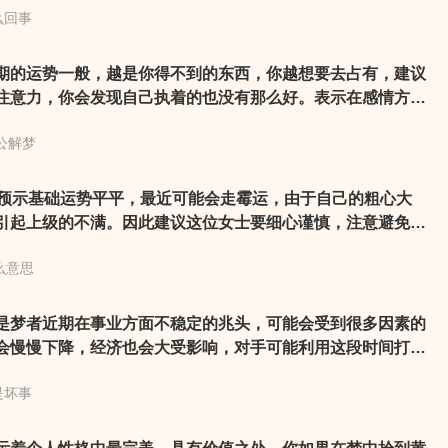
么回事
期的运势一般，越是你得不到的东西，你越想要去占有，建议
注意力，你会发现自己执着的也没有那么好。表示在感情方面
上心仪的人，可以大胆出击。这两天在人际关系上应将心灵开
公解梦
人对你表示好感的可能喔。其实只要多想些快乐的事物，情绪
与欲望也加倍了。
蛋预示基础运势平平，最近可能会走霉运，由于自己的粗心大
引起上级的不满。因此建议这位女士要细心谨慎，注意避免小
也可以参考不同类型女人梦见鸡蛋的解析，例如做生意的女人
么意思
得、要有信心得财利，本命年的女人梦见鸡蛋意味着家庭风波
解灾难等等。
梦者近期在事业方面不稳定的兆头，可能会受到很多因素的
会慢慢下降，经济也会大受影响，对手可能利用这段时间打击
好准备。
是坏事