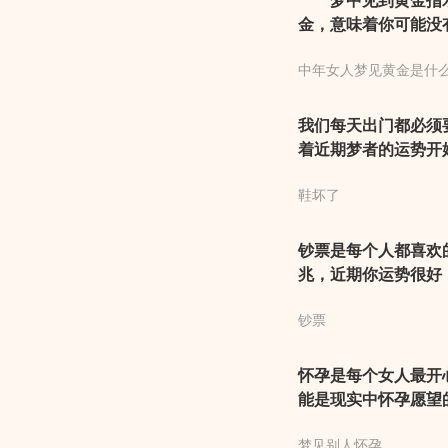
梦中见到黄金指示
金，意味着你可能没
你希望藏匿物质和信
中年女人梦见黄金是什
我们每天出门都必须
着近期梦者的运势开
事情多有差错出现，
鞋坏了
信，其后做事顺利，
钞票是每个人都喜欢
兆，近期你运势很好
财运也非常不错，虽
钞票
不少奖励。建议你万
怀孕是每个女人最开
能是现实中怀孕愿望
所变化，和你的关系
梦见别人怀孕
某些想法与观点开始