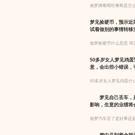
做梦摘葡萄吃葡萄是怎
梦见捡硬币，预示近
试着做别的事情转移
会有新突破，要是碰
做梦捡硬币什么意思 周
放一点。而且其中有
好的话连做事的力气
50多岁女人梦见鸡
意，会出些小错误，
错误的发生。同时，
50多岁女人梦见鸡蛋什
梦见鸡蛋代表先失后
难免，以忍让信任化
梦见自己丢车，是
影响，生意的业绩将
你的生意，提醒你做
做梦汽车丢了是好事还