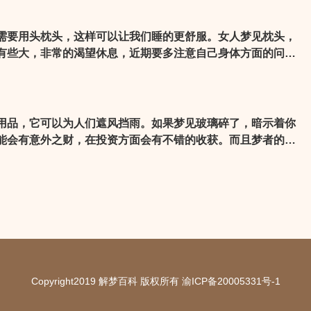
需要用头枕头，这样可以让我们睡的更舒服。女人梦见枕头，
有些大，非常的渴望休息，近期要多注意自己身体方面的问
是吉兆，预示着近期梦者的运势很好，危难时刻会得到朋友的
过难关。
用品，它可以为人们遮风挡雨。如果梦见玻璃碎了，暗示着你
能会有意外之财，在投资方面会有不错的收获。而且梦者的恋
共同的目标和计划，婚姻可成，就连单身的人也会有桃花运。
时刻谨防小人的侵扰。
Copyright2019 解梦百科 版权所有
渝ICP备20005331号-1