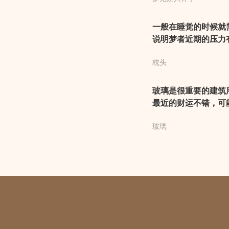
一般在睡觉的时候就
说明梦者近期的压力
题。女人梦见枕头，
枕头
帮助，可以顺利的度
玻璃是很重要的建筑
最近的财运不错，可
情发展稳定，只要有
玻璃
但梦者也要注意，要